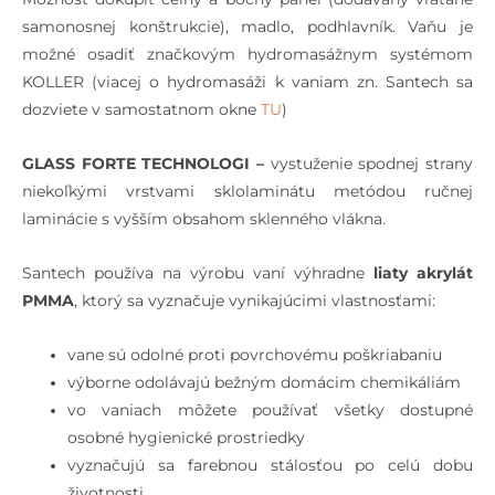
samonosnej konštrukcie), madlo, podhlavník. Vaňu je
možné osadiť značkovým hydromasážnym systémom
KOLLER (viacej o hydromasáži k vaniam zn. Santech sa
dozviete v samostatnom okne
TU
)
GLASS FORTE TECHNOLOGI –
vystuženie spodnej strany
niekoľkými vrstvami sklolaminátu metódou ručnej
laminácie s vyšším obsahom sklenného vlákna.
Santech používa na výrobu vaní výhradne
liaty akrylát
PMMA
, ktorý sa vyznačuje vynikajúcimi vlastnosťami:
vane sú odolné proti povrchovému poškriabaniu
výborne odolávajú bežným domácim chemikáliám
vo vaniach môžete používať všetky dostupné
osobné hygienické prostriedky
vyznačujú sa farebnou stálosťou po celú dobu
životnosti