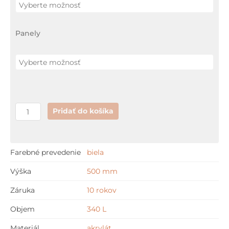
akrylátová
vaňa
Panely
190
x
120
cm
+
nožičky
ZDARMA
Pridať do košíka
Farebné prevedenie
biela
Výška
500 mm
Záruka
10 rokov
Objem
340 L
Materiál
akrylát