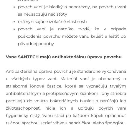
povrch vaní je hladký a neporézny, na povrchu vaní
sa neusadzujú nečistoty
má vynikajúce izolačné vlastnosti
povrch vaní je natoľko tvrdý, že v prípade
poškodenia povrchu môžete vaňu brúsiť a leštiť do
pôvodnej podoby
Vane SANTECH majú antibakteriálnu úpravu povrchu
Antibakteriálna úprava povrchu je štandardne vykonávaná
u všetkých typov vaní. Materiál vaní je obohatený o
strieborné iónové častice, ktoré sa vyznačujú trvalým
antibakteriálnym a protiplesňovým účinkom. Ióny striebra
prenikajú do vnútra bakteriálnych buniek a narúšajú ich
životaschopnosť, ničia ich a udržujú povrch vaní
hygienicky čistý. Vaňu stačí po každom kúpeli opláchnuť
ručnou sprchou, utrieť vlhkou handričkou alebo špongiou.