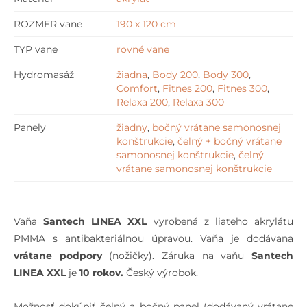
ROZMER vane
190 x 120 cm
TYP vane
rovné vane
Hydromasáž
žiadna
,
Body 200
,
Body 300
,
Comfort
,
Fitnes 200
,
Fitnes 300
,
Relaxa 200
,
Relaxa 300
Panely
žiadny
,
bočný vrátane samonosnej
konštrukcie
,
čelný + bočný vrátane
samonosnej konštrukcie
,
čelný
vrátane samonosnej konštrukcie
Vaňa
Santech LINEA XXL
vyrobená z liateho akrylátu
PMMA s antibakteriálnou úpravou. Vaňa je dodávana
vrátane podpory
(nožičky). Záruka na vaňu
Santech
LINEA XXL
je
10 rokov.
Český výrobok.
Možnosť dokúpiť čelný a bočný panel (dodávaný vrátane