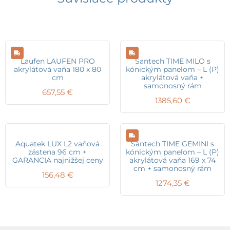
Laufen LAUFEN PRO
Santech TIME MILO s
akrylátová vaňa 180 x 80
kónickým panelom – L (P)
cm
akrylátová vaňa +
samonosný rám
657,55
€
1385,60
€
Aquatek LUX L2 vaňová
Santech TIME GEMINI s
zástena 96 cm +
kónickým panelom – L (P)
GARANCIA najnižšej ceny
akrylátová vaňa 169 x 74
cm + samonosný rám
156,48
€
1274,35
€