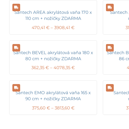
Santech AREA akrylátová vaňa 170 x
Santech 
110 cm + nožičky ZDARMA
Price
470,41
€
–
3908,41
€
3
range:
470,41 €
through
3908,41 €
Santech BEVEL akrylátová vaňa 180 x
Santech B
80 cm + nožičky ZDARMA
86 
Price
362,35
€
–
4078,35
€
4
range:
362,35 €
through
4078,35 €
Santech EMO akrylátová vaňa 165 x
Santec
90 cm + nožičky ZDARMA
Price
375,60
€
–
3813,60
€
3
range:
375,60 €
through