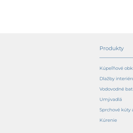
3813,60 €
Produkty
Kúpeľňové obkl
Dlažby interiér
Vodovodné bat
Umývadlá
Sprchové kúty 
Kúrenie