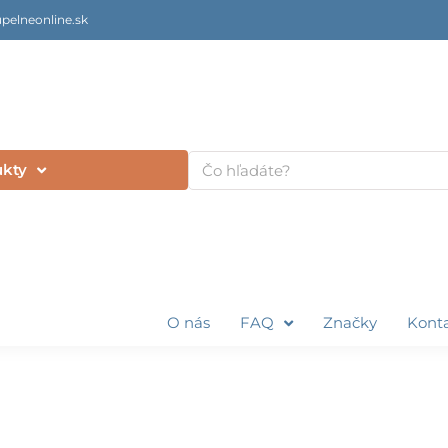
pelneonline.sk
Vyhľadať
ukty
O nás
FAQ
Značky
Kont