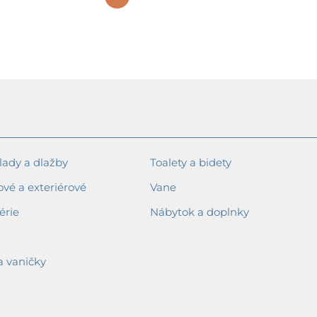
4504,19 €
ady a dlažby
Toalety a bidety
ové a exteriérové
Vane
érie
Nábytok a doplnky
a vaničky