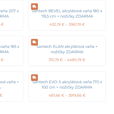
vaňa 207 x
Santech BEVEL akrylátová vaňa 180 x
ARMA
78,5 cm + nožičky ZDARMA
Price
Price
6
€
432,19
€
–
3961,19
€
range:
range:
405,36 €
432,19 €
through
through
3843,36 €
3961,19 €
vaňa 185 x
Santech ELAN akrylátová vaňa +
ARMA
nožičky ZDARMA
Price
Price
0
€
310,19
€
–
4480,19
€
range:
range:
461,20 €
310,19 €
through
through
3990,20 €
4480,19 €
ová vaňa +
Santech EVO-S akrylátová vaňa 170 x
A
100 cm + nožičky ZDARMA
Price
Price
€
481,66
€
–
3919,66
€
range:
range:
336,19 €
481,66 €
through
through