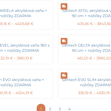
ARIELA akrylátová vaňa +
Santech ATOL akrylátová 
nožičky ZDARMA
90 cm + nožičky ZD
Price
18,16
€
–
4405,68
€
405,36
€
–
3843,3
range:
318,16 €
through
4405,68 €
EVEL akrylátová vaňa 180 x
Santech DELTA akrylátová 
cm + nožičky ZDARMA
90 cm + nožičky ZD
Price
32,19
€
–
3961,19
€
461,20
€
–
3990,2
range:
432,19 €
through
3961,19 €
h EVO akrylátová vaňa +
Santech EVO SLIM akrylát
nožičky ZDARMA
nožičky ZDARM
Price
10,19
€
–
4504,19
€
336,19
€
–
4530,19
range:
310,19 €
through
1
2
3
4