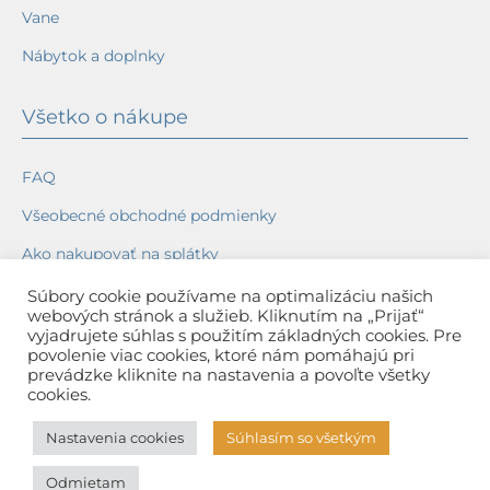
Vane
Nábytok a doplnky
Všetko o nákupe
FAQ
Všeobecné obchodné podmienky
Ako nakupovať na splátky
Ochrana osobných údajov
Súbory cookie používame na optimalizáciu našich
webových stránok a služieb. Kliknutím na „Prijať“
Reklamačný poriadok
vyjadrujete súhlas s použitím základných cookies. Pre
povolenie viac cookies, ktoré nám pomáhajú pri
Spôsob a cena dopravy
prevádzke kliknite na nastavenia a povoľte všetky
cookies.
Dodacie lehoty
Nastavenia cookies
Súhlasím so všetkým
Spôsob platby
Odmietam
Záruka na tovar