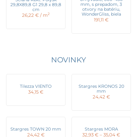
mm, s prepadom, 3
29,8X89,8 G1 29,8 x 89,8
otvory na batériu,
cm
WonderGliss, biela
2
26,22
€
/ m
191,11
€
NOVINKY
Tilezza VIENTO
Stargres KRONOS 20
mm
34,15
€
24,42
€
Stargres TOWN 20 mm
Stargres MORA
Price
24,42
€
32,93
€
–
35,04
€