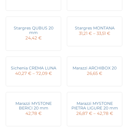
range:
32,93 €
throug
35,04 €
Stargres QUBUS 20
Stargres MONTANA
mm
Price
31,21
€
–
33,51
€
24,42
€
range:
31,21 €
through
33,51 €
Sichenia CREMA LUNA
Marazzi ARCHIBOX 20
Price
40,27
€
–
72,09
€
26,65
€
range:
40,27 €
through
72,09 €
Marazzi MYSTONE
Marazzi MYSTONE
BERICI 20 mm
PIETRA LIGURE 20 mm
Price
42,78
€
26,87
€
–
42,78
€
range:
26,87 