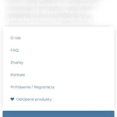
tovaru do košíka pri vybraných
značkách a je vypočítaná na
základe hodnoty objednávky.
O nás
FAQ
Značky
Kontakt
Prihlásenie / Registrácia
Obľúbené produkty