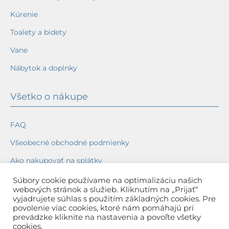
Kúrenie
Toalety a bidety
Vane
Nábytok a doplnky
Všetko o nákupe
FAQ
Všeobecné obchodné podmienky
Ako nakupovať na splátky
Ochrana osobných údajov
Súbory cookie používame na optimalizáciu našich
webových stránok a služieb. Kliknutím na „Prijať“
Reklamačný poriadok
vyjadrujete súhlas s použitím základných cookies. Pre
povolenie viac cookies, ktoré nám pomáhajú pri
Spôsob a cena dopravy
prevádzke kliknite na nastavenia a povoľte všetky
cookies.