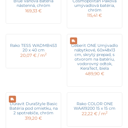
Blue Vaňová batéria
Cosmopolitan Páková
nástenná, chróm
umývadlová batéria,
chróm
169,33
€
115,41
€
Rako TESS WADMB453
Geberit ONE Umývadlo
20 x 40 cm
nábytkové, 60x48x13
cm, skrytý prepad, s
2
20,07
€
/ m
otvorom na batériu,
vodorovný odtok,
KeraTect, biela
489,90
€
Duravit DuraStyle Basic
Rako COLOR ONE
Batéria pod omietku, na
WAA19200 15 x 15 cm
2 spotrebiče, chróm
2
22,22
€
/ m
319,20
€