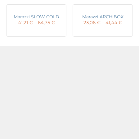
throug
42,78 
Marazzi SLOW COLD
Marazzi ARCHIBOX
Price
Price
41,21
€
–
64,75
€
23,06
€
–
41,44
€
range:
range:
41,21 €
23,06 €
through
throug
64,75 €
41,44 €