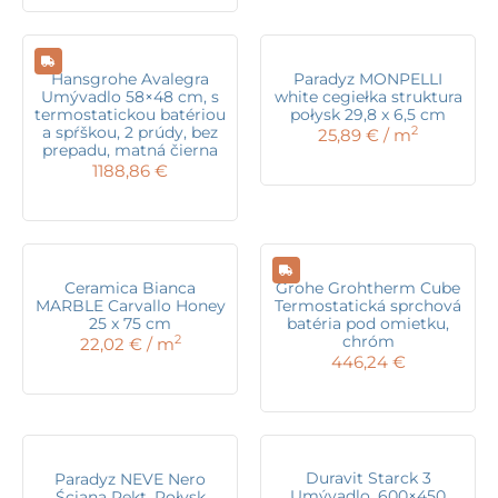
Hansgrohe Avalegra
Paradyz MONPELLI
Umývadlo 58×48 cm, s
white cegiełka struktura
termostatickou batériou
połysk 29,8 x 6,5 cm
a spŕškou, 2 prúdy, bez
2
25,89
€
/ m
prepadu, matná čierna
1188,86
€
Ceramica Bianca
Grohe Grohtherm Cube
MARBLE Carvallo Honey
Termostatická sprchová
25 x 75 cm
batéria pod omietku,
chróm
2
22,02
€
/ m
446,24
€
Duravit Starck 3
Paradyz NEVE Nero
Umývadlo, 600×450
Ściana Rekt. Połysk