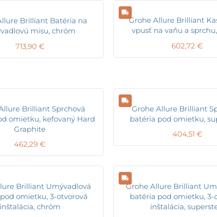
Grohe Allure Brilliant K
llure Brilliant Batéria na
vpusť na vaňu a sprchu
vadlovú misu, chróm
602,72
€
713,90
€
llure Brilliant Sprchová
Grohe Allure Brilliant 
od omietku, kefovaný Hard
batéria pod omietku, su
Graphite
404,51
€
462,29
€
lure Brilliant Umývadlová
Grohe Allure Brilliant U
 pod omietku, 3-otvorová
batéria pod omietku, 3-
inštalácia, chróm
inštalácia, superst