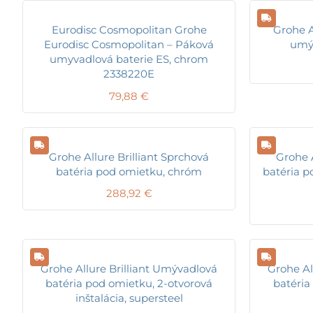
Eurodisc Cosmopolitan Grohe
Grohe A
Eurodisc Cosmopolitan – Páková
umý
umyvadlová baterie ES, chrom
2338220E
79,88
€
Grohe Allure Brilliant Sprchová
Grohe A
batéria pod omietku, chróm
batéria p
288,92
€
Grohe Allure Brilliant Umývadlová
Grohe Al
batéria pod omietku, 2-otvorová
batéria
inštalácia, supersteel