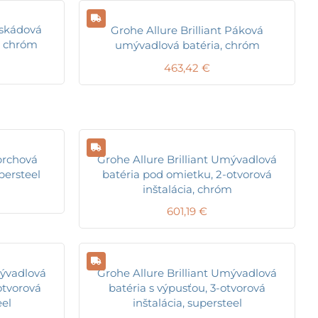
askádová
Grohe Allure Brilliant Páková
, chróm
umývadlová batéria, chróm
463,42
€
Sprchová
Grohe Allure Brilliant Umývadlová
persteel
batéria pod omietku, 2-otvorová
inštalácia, chróm
601,19
€
mývadlová
Grohe Allure Brilliant Umývadlová
otvorová
batéria s výpusťou, 3-otvorová
eel
inštalácia, supersteel