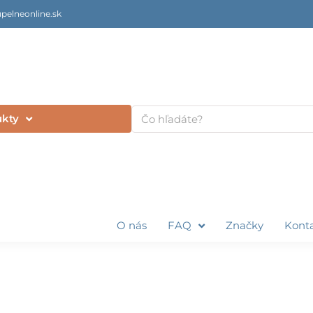
pelneonline.sk
Vyhľadať
ukty
O nás
FAQ
Značky
Kont