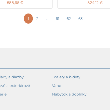
588,66
€
824,12
€
1
2
…
61
62
63
ady a dlažby
Toalety a bidety
ové a exteriérové
Vane
érie
Nábytok a doplnky