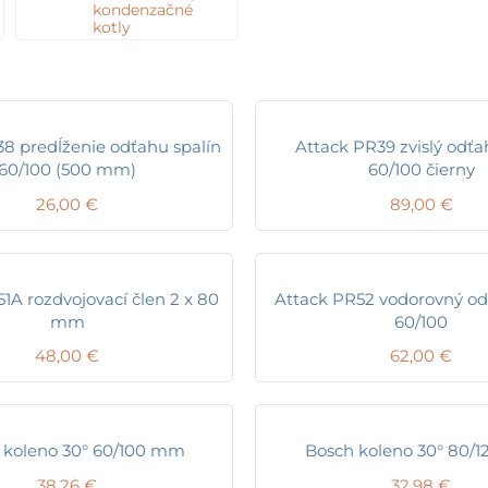
kondenzačné
kotly
8 predĺženie odťahu spalín
Attack PR39 zvislý odťa
60/100 (500 mm)
60/100 čierny
26,00
€
89,00
€
1A rozdvojovací člen 2 x 80
Attack PR52 vodorovný od
mm
60/100
48,00
€
62,00
€
 koleno 30° 60/100 mm
Bosch koleno 30° 80/
38,26
€
32,98
€