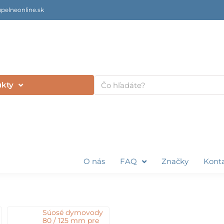
pelneonline.sk
Vyhľadať
ukty
O nás
FAQ
Značky
Kont
Súosé dymovody
80 / 125 mm pre