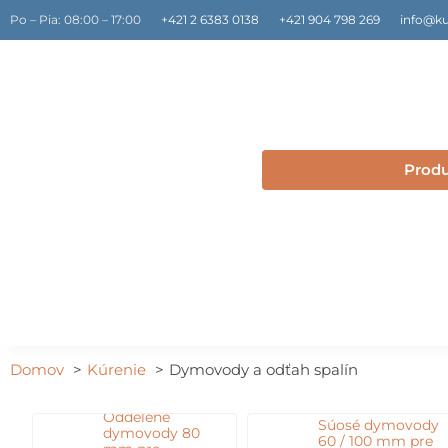
Preskočiť
Po – Pia: 08:00 – 17:00
+421 2 6383 0138
+421 904 798 269
info@ku
na
obsah
Prod
Domov
Kúrenie
Dymovody a odťah spalín
Oddelené
Súosé dymovody
dymovody 80
60 / 100 mm pre