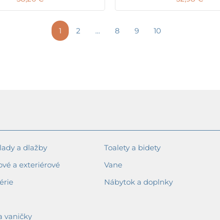
1
2
…
8
9
10
ady a dlažby
Toalety a bidety
ové a exteriérové
Vane
érie
Nábytok a doplnky
a vaničky