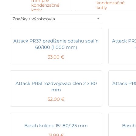
mm pre
kondenzačné
kondenzačné
kotly
kotly
Značky / výrobcovia
Attack PR37 predĺženie odťahu spalín
Attack PR3
60/100 (1 000 mm)
33,00
€
Attack PR51 rozdvojovací člen 2 x 80
Attack PR5
mm
52,00
€
Bosch koleno 15° 80/125 mm
Bosch
31,88
€