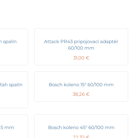
h spalín
Attack PR43 pripojovací adaptér
60/100 mm
31,00
€
ťah spalín
Bosch koleno 15° 60/100 mm
38,26
€
125 mm
Bosch koleno 45° 60/100 mm
22,32
€