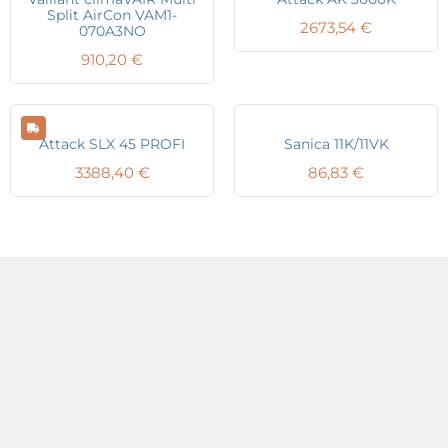
Split AirCon VAM1-
2673,54
€
070A3NO
910,20
€
Attack SLX 45 PROFI
Sanica 11K/11VK
3388,40
€
86,83
€