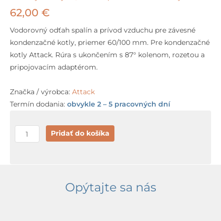
62,00
€
Vodorovný odťah spalín a prívod vzduchu pre závesné
kondenzačné kotly, priemer 60/100 mm. Pre kondenzačné
kotly Attack. Rúra s ukončením s 87° kolenom, rozetou a
pripojovacím adaptérom.
Značka / výrobca:
Attack
Termín dodania:
obvykle 2 – 5 pracovných dní
množstvo
Pridať do košíka
Attack
PR52
vodorovný
odťah
Opýtajte sa nás
spalín
60/100