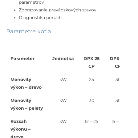
parametrov
Zobrazovanie prevádzkových stavov
Diagnostika porúch
Parametre kotla
Parameter
Jednotka
DPX 25
DPX 30
CP
CP
Menovitý
kW
25
30
výkon – drevo
Menovitý
kW
30
30
výkon – pelety
Rozsah
kW
12 – 25
15 – 30
výkonu –
drevo