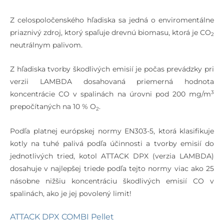
príkon –
pelety
Z celospoločenského hľadiska sa jedná o enviromentálne
priaznivý zdroj, ktorý spaľuje drevnú biomasu, ktorá je CO
Účinnosť kotla
%
90,4
90,1
2
neutrálnym palivom.
– drevo
Účinnosť kotla
%
90,8
90,5
Z hľadiska tvorby škodlivých emisií je počas prevádzky pri
– pelety
verzii LAMBDA dosahovaná priemerná hodnota
3
koncentrácie CO v spalinách na úrovni pod 200 mg/m
Trieda kotla
–
prepočítaných na 10 % O
.
2
podľa emisie
CO (podľa EN
Podľa platnej európskej normy EN303-5, ktorá klasifikuje
303-5)
kotly na tuhé palivá podľa účinnosti a tvorby emisií do
jednotlivých tried, kotol ATTACK DPX (verzia LAMBDA)
Teplota spalín
°C
165
170
dosahuje v najlepšej triede podľa tejto normy viac ako 25
pri men.
násobne nižšiu koncentráciu škodlivých emisií CO v
výkone –
spalinách, ako je jej povolený limit!
drevo
ATTACK DPX COMBI Pellet
Teplota spalín
145
152