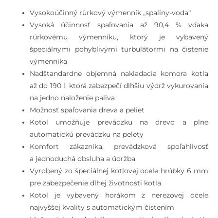
Vysokoúčinný rúrkový výmenník „spaliny-voda“
Vysoká účinnosť spaľovania až 90,4 % vďaka
rúrkovému výmenníku, ktorý je vybavený
špeciálnymi pohyblivými turbulátormi na čistenie
výmenníka
Nadštandardne objemná nakladacia komora kotla
až do 190 l, ktorá zabezpečí dlhšiu výdrž vykurovania
na jedno naloženie paliva
Možnosť spaľovania dreva a peliet
Kotol umožňuje prevádzku na drevo a plne
automatickú prevádzku na pelety
Komfort zákazníka, prevádzková spoľahlivosť
a jednoduchá obsluha a údržba
Vyrobený zo špeciálnej kotlovej ocele hrúbky 6 mm
pre zabezpečenie dlhej životnosti kotla
Kotol je vybavený horákom z nerezovej ocele
najvyššej kvality s automatickým čistením