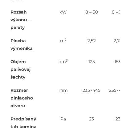
Rozsah
kW
8 – 30
8 – 30
výkonu –
pelety
2
Plocha
m
2,52
2,78
výmeníka
3
Objem
dm
125
158
palivovej
šachty
Rozmer
mm
235×445
235×445
plniaceho
otvoru
Predpísaný
Pa
23
23
ťah komína