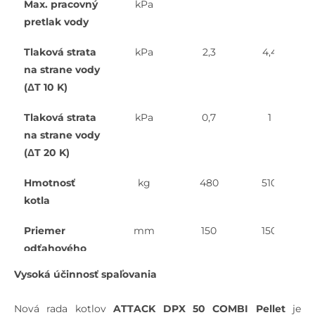
Max. pracovný
kPa
pretlak vody
Tlaková strata
kPa
2,3
4,4
na strane vody
(ΔT 10 K)
Tlaková strata
kPa
0,7
1
na strane vody
(ΔT 20 K)
Hmotnosť
kg
480
510
kotla
Priemer
mm
150
150
odťahového
hrdla
Vysoká účinnosť spaľovania
Výška kotla
mm
1240
1240
Nová rada kotlov
ATTACK DPX 50 COMBI Pellet
je
„A“