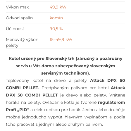
Výkon max.
49,9 kW
Odvod spalín
komín
Účinnosť
90,5 %
Menovitý výkon
15–49,9 kW
pelety
Kotol určený pre Slovenský trh (záručný a pozáručný
servis u Vás doma zabezpečovaný slovenským
servisným technikom).
Teplovodný kotol na drevo a pelety
Attack DPX 50
COMBI PELLET.
Predpísaným palivom pre kotol
Attack
DPX 50 COMBI PELLET
je drevo alebo pelety. Vrátane
horáka na pelety. Ovládanie kotla je tvorené
regulátorom
Profi „PID“
a elektronikou pre horák. Jedno alebo druhé je
možné jednoducho vypnúť hlavným vypínačom a podľa
toho pracovať s jedným alebo druhým palivom.