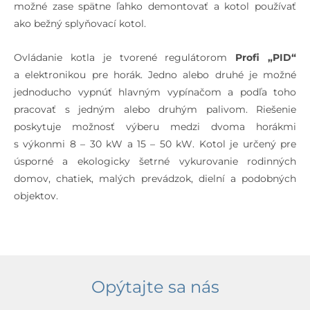
možné zase spätne ľahko demontovať a kotol používať
ako bežný splyňovací kotol.
Predpísané
Drevné pelety, Ø 6 mm, 
palivo – pelety
DIN 51 731 – HP
Ovládanie kotla je tvorené regulátorom
Profi „PID“
Priemerná
kg/h
6,5
7,8
a elektronikou pre horák. Jedno alebo druhé je možné
spotreba
jednoducho vypnúť hlavným vypínačom a podľa toho
paliva – drevo
pracovať s jedným alebo druhým palivom. Riešenie
poskytuje možnosť výberu medzi dvoma horákmi
Priemerná
kg/h
2,4 – 6,9
2,4 – 6,9
2
s výkonmi 8 – 30 kW a 15 – 50 kW. Kotol je určený pre
spotreba
úsporné a ekologicky šetrné vykurovanie rodinných
paliva – pelety
domov, chatiek, malých prevádzok, dielní a podobných
objektov.
Orientačná
–
spotreba na
sezónu
Max. dĺžka
mm
550
650
polien
Opýtajte sa nás