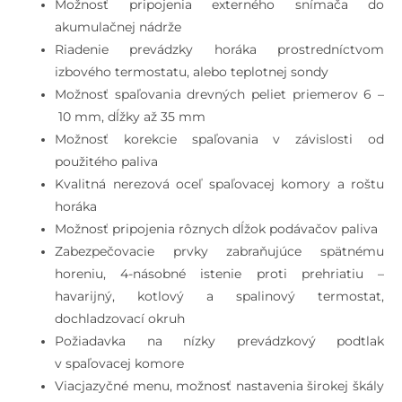
Možnosť pripojenia externého snímača do
akumulačnej nádrže
Riadenie prevádzky horáka prostredníctvom
izbového termostatu, alebo teplotnej sondy
Možnosť spaľovania drevných peliet priemerov 6 –
10 mm, dĺžky až 35 mm
Možnosť korekcie spaľovania v závislosti od
použitého paliva
Kvalitná nerezová oceľ spaľovacej komory a roštu
horáka
Možnosť pripojenia rôznych dĺžok podávačov paliva
Zabezpečovacie prvky zabraňujúce spätnému
horeniu, 4-násobné istenie proti prehriatiu –
havarijný, kotlový a spalinový termostat,
dochladzovací okruh
Požiadavka na nízky prevádzkový podtlak
v spaľovacej komore
Viacjazyčné menu, možnosť nastavenia širokej škály