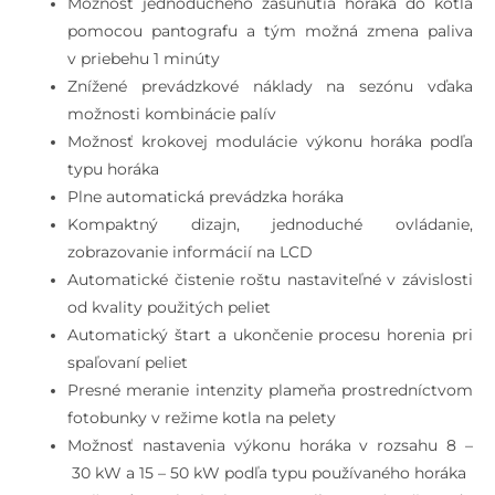
Možnosť jednoduchého zasunutia horáka do kotla
pomocou pantografu a tým možná zmena paliva
v priebehu 1 minúty
Znížené prevádzkové náklady na sezónu vďaka
možnosti kombinácie palív
Možnosť krokovej modulácie výkonu horáka podľa
typu horáka
Plne automatická prevádzka horáka
Kompaktný dizajn, jednoduché ovládanie,
zobrazovanie informácií na LCD
Automatické čistenie roštu nastaviteľné v závislosti
od kvality použitých peliet
Automatický štart a ukončenie procesu horenia pri
spaľovaní peliet
Presné meranie intenzity plameňa prostredníctvom
fotobunky v režime kotla na pelety
Možnosť nastavenia výkonu horáka v rozsahu 8 –
30 kW a 15 – 50 kW podľa typu používaného horáka