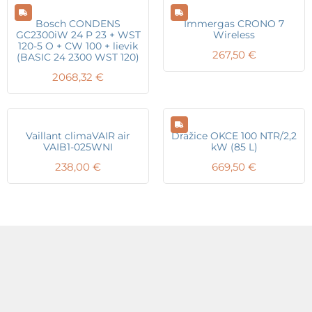
Bosch CONDENS
Immergas CRONO 7
GC2300iW 24 P 23 + WST
Wireless
120-5 O + CW 100 + lievik
267,50
€
(BASIC 24 2300 WST 120)
2068,32
€
Vaillant climaVAIR air
Dražice OKCE 100 NTR/2,2
VAIB1-025WNI
kW (85 L)
238,00
€
669,50
€