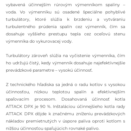
vybavená účinnejším rúrovým výmenníkom spaliny –
voda. Vo výmenníku sú osadené špeciálne pohyblivé
Šírka kotla „B“
mm
760
760
turbulátory, ktoré slúžia k brzdeniu a vytváraniu
Hĺbka kotla
mm
1250
1350
turbulentného prúdenia spalín cez výmenník, čím sa
„C“
dosahuje vyššieho prestupu tepla cez oceľovú stenu
výmenníka do vykurovacej vody.
Hĺbka kotla
mm
1510
1610
„C“ – s
Turbulátory zároveň slúžia na vyčistenie výmenníka, čím
horákom
ho udržujú čistý, kedy výmenník dosahuje najefektívnejšie
prevádzkové parametre – vysokú účinnosť.
Hĺbka komory
mm
590
690
„D“
Z technického hľadiska sa jedná o radu kotlov s vysokou
Stupeň krytia
IP
účinnosťou, nízkou teplotou spalín a efektívnejším
spaľovacím procesom. Dosahovaná účinnosť kotla
Elektrický
W
38
102
ATTACK DPX je 90 %. Inštaláciou účinnejšieho kotla rady
príkon – drevo
ATTACK DPX dôjde k značnému zníženiu prevádzkových
nákladov premietnutých v úspore paliva oproti kotlom s
Elektrický
W
96
160
nižšou účinnosťou spaľujúcich rovnaké palivo.