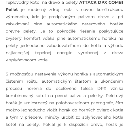
Teplovodný kotol na drevo a pelety
ATTACK DPX COMBI
pri men.
Pellet
je moderný zdroj tepla s novou konštrukciou
výkone –
výmenníka, kde je predpísaným palivom drevo a pri
pelety
zabudovaní plne automatického nerezového horáka
drevné pelety. Je to pokročilé riešenie poskytujúce
Hmot. prietok
kg/s
0,018
0,02
zvýšený komfort vďaka plne automatickému horáku na
spalín pri
pelety jednoducho zabudovateľnom do kotla a výhodu
men. výkone –
najlacnejšej tepelnej energie vyrobenej z dreva
drevo
v splyňovacom kotle.
Hmot. prietok
kg/s
0,005
0,007
spalín pri
S možnosťou nastavenia výkonu horáka s automatickým
men. výkone –
čistením roštu, automatickým štartom a ukončením
pelety
procesu horenia do oceľového telesa DPX vzniká
kombinovaný kotol na pevné palivo a peletky. Peletový
Maximálna
dB
horák je umiestnený na polohovateľnom pantografe, čím
hladina hluku
možno jednoducho vložiť horák do horných dvierok kotla
a tým v priebehu minúty urobiť zo splyňovacieho kotla
Predpísané
–
Suché drevo s výhrevnos
kotol na pelety. Pokiaľ je k dispozícii drevo, horák je
palivo – drevo
max. 2