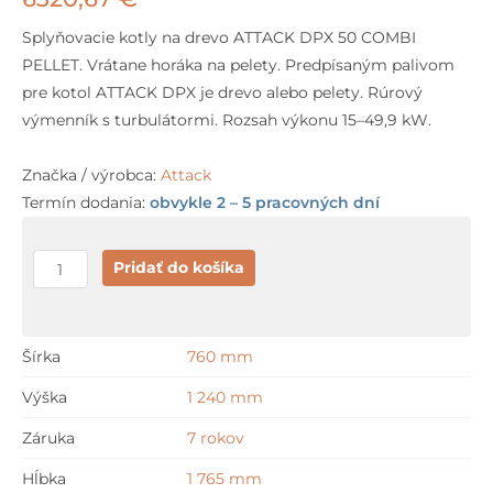
Splyňovacie kotly na drevo ATTACK DPX 50 COMBI
PELLET. Vrátane horáka na pelety. Predpísaným palivom
pre kotol ATTACK DPX je drevo alebo pelety. Rúrový
výmenník s turbulátormi. Rozsah výkonu 15–49,9 kW.
Značka / výrobca:
Attack
Termín dodania:
obvykle 2 – 5 pracovných dní
množstvo
Pridať do košíka
Attack
DPX
50
Šírka
760 mm
COMBI
Výška
1 240 mm
PELLET
Záruka
7 rokov
Hĺbka
1 765 mm