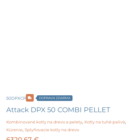
50DPXCP
DOPRAVA ZDARMA
Attack DPX 50 COMBI PELLET
Kombinované kotly na drevo a pelety
,
Kotly na tuhé palivá
,
Kúrenie
,
Splyňovacie kotly na drevo
6320,67
€