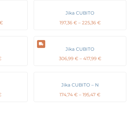
Jika CUBITO
Price
Price
€
197,36
€
–
225,36
€
range:
range:
194,26 €
197,36 €
through
through
220,26 €
225,36 €
Jika CUBITO
Price
Price
€
306,99
€
–
417,99
€
range:
range:
303,12 €
306,99 €
through
through
414,12 €
417,99 €
Jika CUBITO – N
Price
Price
€
174,74
€
–
195,47
€
range:
range:
112,66 €
174,74 €
through
through
146,25 €
195,47 €