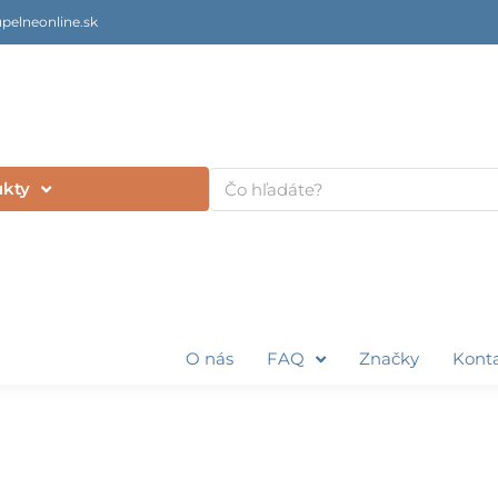
pelneonline.sk
Vyhľadať
ukty
O nás
FAQ
Značky
Kont