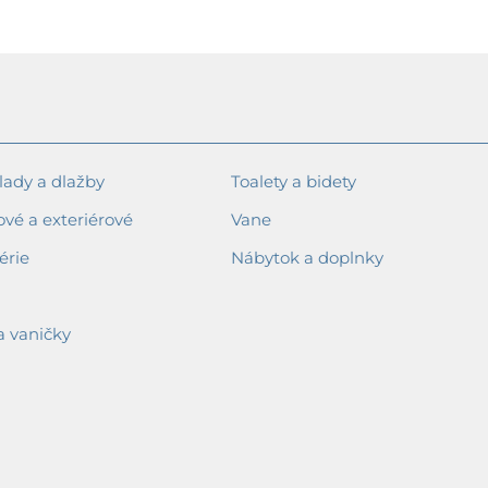
ady a dlažby
Toalety a bidety
ové a exteriérové
Vane
érie
Nábytok a doplnky
a vaničky