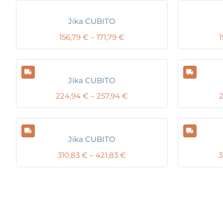
Jika CUBITO
Price
156,79
€
–
171,79
€
1
range:
156,79 €
through
171,79 €
Jika CUBITO
Price
224,94
€
–
257,94
€
range:
224,94 €
through
257,94 €
Jika CUBITO
Price
310,83
€
–
421,83
€
3
range:
310,83 €
through
421,83 €