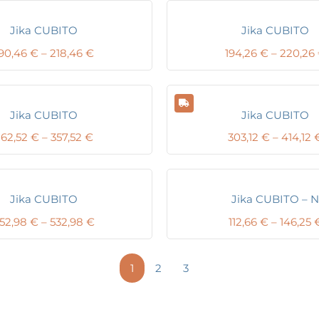
Jika CUBITO
Jika CUBITO
Price
90,46
€
–
218,46
€
194,26
€
–
220,26
range:
190,46 €
through
218,46 €
Jika CUBITO
Jika CUBITO
Price
262,52
€
–
357,52
€
303,12
€
–
414,12
range:
262,52 €
through
357,52 €
Jika CUBITO
Jika CUBITO – N
Price
52,98
€
–
532,98
€
112,66
€
–
146,25
range:
352,98 €
through
1
2
3
532,98 €