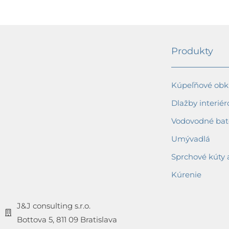
Produkty
Kúpeľňové obkl
Dlažby interiér
Vodovodné bat
Umývadlá
Sprchové kúty 
Kúrenie
J&J consulting s.r.o.
Bottova 5, 811 09 Bratislava