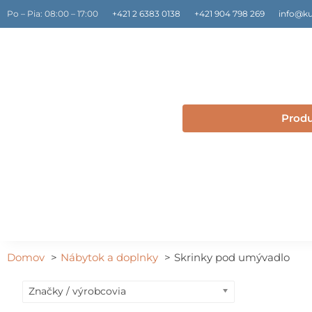
Preskočiť
Po – Pia: 08:00 – 17:00
+421 2 6383 0138
+421 904 798 269
info@ku
na
obsah
Prod
Domov
Nábytok a doplnky
Skrinky pod umývadlo
Značky / výrobcovia