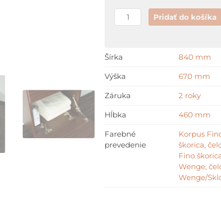
Pridať do košíka
Šírka
840 mm
Výška
670 mm
Záruka
2 roky
Hĺbka
460 mm
Farebné
Korpus Fino
prevedenie
škorica, če
Fino škoric
Wenge, čel
Wenge/Sklo