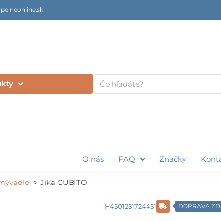
pelneonline.sk
Vyhľadať
ukty
O nás
FAQ
Značky
Kont
umývadlo
Jika CUBITO
H4501251724451
DOPRAVA Z