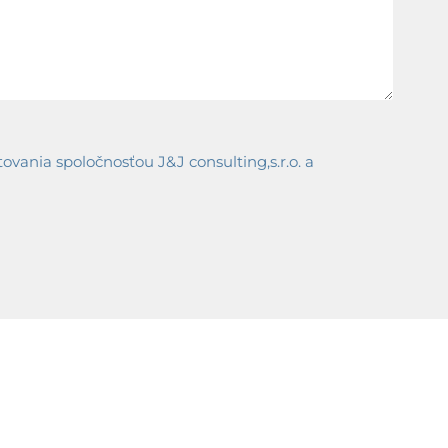
ania spoločnosťou J&J consulting,s.r.o. a