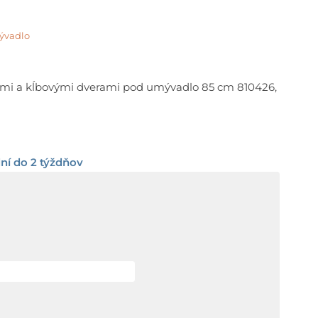
ývadlo
rice
ange:
mi a kĺbovými dverami pod umývadlo 85 cm 810426,
52,98 €
hrough
ní do 2 týždňov
32,98 €