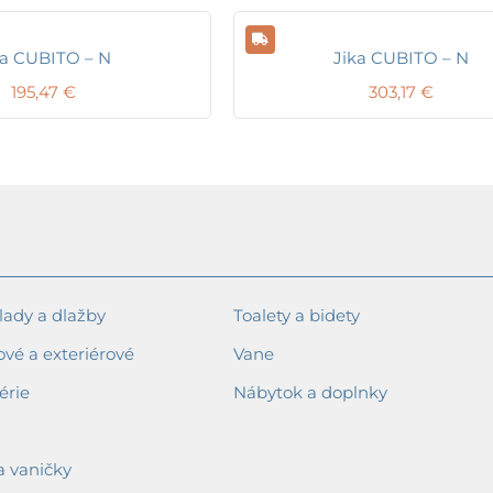
ka CUBITO – N
Jika CUBITO – N
195,47
€
303,17
€
ady a dlažby
Toalety a bidety
ové a exteriérové
Vane
érie
Nábytok a doplnky
a vaničky