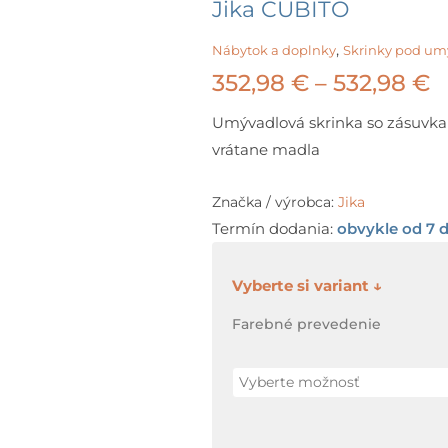
Jika CUBITO
,
Nábytok a doplnky
Skrinky pod um
P
352,98
€
–
532,98
€
r
Umývadlová skrinka so zásuvka
vrátane madla
3
t
Značka / výrobca:
Jika
Termín dodania:
obvykle od 7 d
5
množstvo
Jika
Farebné prevedenie
CUBITO