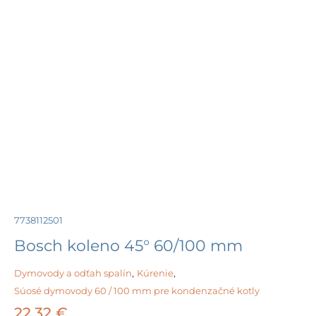
7738112501
Bosch koleno 45° 60/100 mm
Dymovody a odťah spalín
,
Kúrenie
,
Súosé dymovody 60 / 100 mm pre kondenzačné kotly
22,32
€