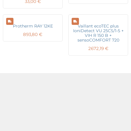
33,00
€
Protherm RAY 12KE
Vaillant ecoTEC plus
IoniDetect VU 25CS/1-5 +
893,80
€
VIH R 150 B +
sensoCOMFORT 720
2672,19
€