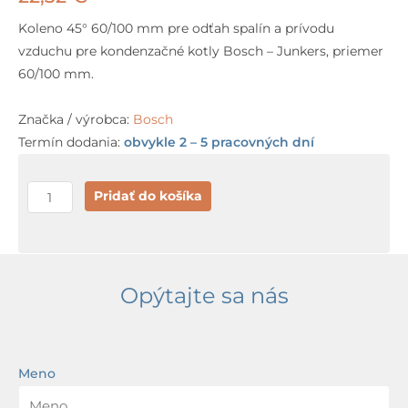
Koleno 45° 60/100 mm pre odťah spalín a prívodu
vzduchu pre kondenzačné kotly Bosch – Junkers, priemer
60/100 mm.
Značka / výrobca:
Bosch
Termín dodania:
obvykle 2 – 5 pracovných dní
množstvo
Pridať do košíka
Bosch
koleno
45°
60/100
Opýtajte sa nás
mm
Meno