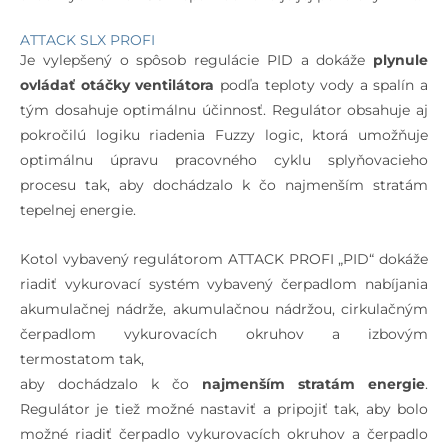
ATTACK SLX PROFI
Je vylepšený o spôsob regulácie PID a dokáže
plynule
ovládať otáčky ventilátora
podľa teploty vody a spalín a
tým dosahuje optimálnu účinnosť. Regulátor obsahuje aj
pokročilú logiku riadenia Fuzzy logic, ktorá umožňuje
optimálnu úpravu pracovného cyklu splyňovacieho
procesu tak, aby dochádzalo k čo najmenším stratám
tepelnej energie.
Kotol vybavený regulátorom ATTACK PROFI „PID“ dokáže
riadiť vykurovací systém vybavený čerpadlom nabíjania
akumulačnej nádrže, akumulačnou nádržou, cirkulačným
čerpadlom vykurovacích okruhov a izbovým
termostatom tak,
aby dochádzalo k čo
najmenším stratám energie
.
Regulátor je tiež možné nastaviť a pripojiť tak, aby bolo
možné riadiť čerpadlo vykurovacích okruhov a čerpadlo