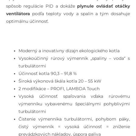
spôsob regulácie PID a dokáže
plynule ovládať otáčky
ventilátora
podľa teploty vody a spalín a tým dosahuje
optimálnu účinnosť.
Moderný a inovatívny dizajn ekologického kotla
Vysokoúčinný rúrový výmenník „spaliny – voda“ s
turbulátormi
Účinnosť kotla 90,3 – 91,8 %
Široká výkonová škála kotla 20 – 55 kW
2 modifikáce – PROFI, LAMBDA Touch
Vysoká účinnosť spaľovania vďaka rúrovému
výmenníku vybavenému špeciálnymi pohyblivými
turbulátormi
Čistenie výmenníka turbulátormi, pohybom páky,
čistý výmenník = vysoká účinnosť = zníženie
prevádzkových nákladov, úspora paliva