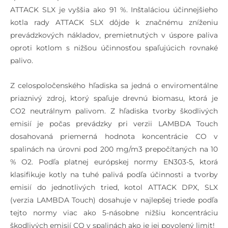
ATTACK SLX je vyššia ako 91 %. Inštaláciou účinnejšieho
kotla rady ATTACK SLX dôjde k značnému zníženiu
prevádzkových nákladov, premietnutých v úspore paliva
oproti kotlom s nižšou účinnosťou spaľujúcich rovnaké
palivo.
Z celospoločenského hľadiska sa jedná o enviromentálne
priaznivý zdroj, ktorý spaľuje drevnú biomasu, ktorá je
CO2 neutrálnym palivom. Z hľadiska tvorby škodlivých
emisií je počas prevádzky pri verzii LAMBDA Touch
dosahovaná priemerná hodnota koncentrácie CO v
spalinách na úrovni pod 200 mg/m3 prepočítaných na 10
% O2. Podľa platnej európskej normy EN303-5, ktorá
klasifikuje kotly na tuhé palivá podľa účinnosti a tvorby
emisií do jednotlivých tried, kotol ATTACK DPX, SLX
(verzia LAMBDA Touch) dosahuje v najlepšej triede podľa
tejto normy viac ako 5-násobne nižšiu koncentráciu
škodlivých emisií CO v spalinách ako je jej povolený limit!