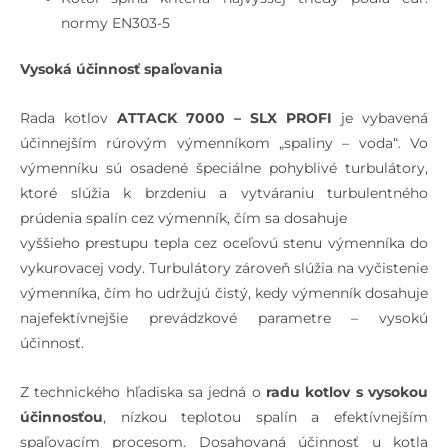
normy EN303-5
Vysoká účinnosť spaľovania
Rada kotlov
ATTACK 7000 – SLX PROFI
je vybavená
účinnejším rúrovým výmenníkom „spaliny – voda“. Vo
výmenníku sú osadené špeciálne pohyblivé turbulátory,
ktoré slúžia k brzdeniu a vytváraniu turbulentného
prúdenia spalín cez výmenník, čím sa dosahuje
vyššieho prestupu tepla cez oceľovú stenu výmenníka do
vykurovacej vody. Turbulátory zároveň slúžia na vyčistenie
výmenníka, čím ho udržujú čistý, kedy výmenník dosahuje
najefektívnejšie prevádzkové parametre – vysokú
účinnosť.
Z technického hľadiska sa jedná o
radu kotlov s vysokou
účinnosťou
, nízkou teplotou spalín a efektívnejším
spaľovacím procesom. Dosahovaná účinnosť u kotla