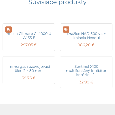
Súvisiace produkty
Bosch Climate CL4000iU
Dražice NAD 500 v4 +
W 35 E
izolácia Neodul
297,05
€
986,20
€
Immergas rozdvojovací
Sentinel X100
člen 2 x 80 mm
multifunkčný inhibítor
korózie – 1L
38,75
€
32,90
€