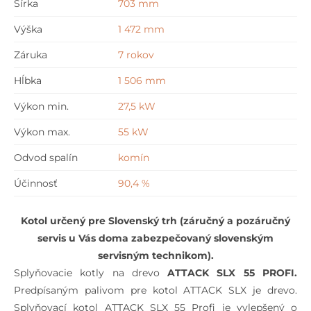
Šírka
703 mm
PROFI
Výška
1 472 mm
Záruka
7 rokov
Hĺbka
1 506 mm
Výkon min.
27,5 kW
Výkon max.
55 kW
Odvod spalín
komín
Účinnosť
90,4 %
Kotol určený pre Slovenský trh (záručný a pozáručný
servis u Vás doma zabezpečovaný slovenským
servisným technikom).
Splyňovacie kotly na drevo
ATTACK SLX 55 PROFI.
Predpísaným palivom pre kotol ATTACK SLX je drevo.
Splyňovací kotol ATTACK SLX 55 Profi je vylepšený o