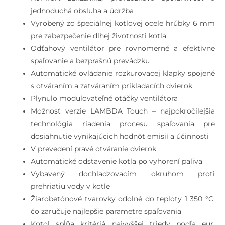
jednoduchá obsluha a údržba
Vyrobený zo špeciálnej kotlovej ocele hrúbky 6 mm
pre zabezpečenie dlhej životnosti kotla
Odťahový ventilátor pre rovnomerné a efektívne
spaľovanie a bezprašnú prevádzku
Automatické ovládanie rozkurovacej klapky spojené
s otváraním a zatváraním prikladacích dvierok
Plynulo modulovateľné otáčky ventilátora
Možnosť verzie LAMBDA Touch – najpokročilejšia
technológia riadenia procesu spaľovania pre
dosiahnutie vynikajúcich hodnôt emisií a účinnosti
V prevedení pravé otváranie dvierok
Automatické odstavenie kotla po vyhorení paliva
Vybavený dochladzovacím okruhom proti
prehriatiu vody v kotle
Žiarobetónové tvarovky odolné do teploty 1 350 °C,
čo zaručuje najlepšie parametre spaľovania
Kotol spĺňa kritériá najvyššej triedy podľa eur.