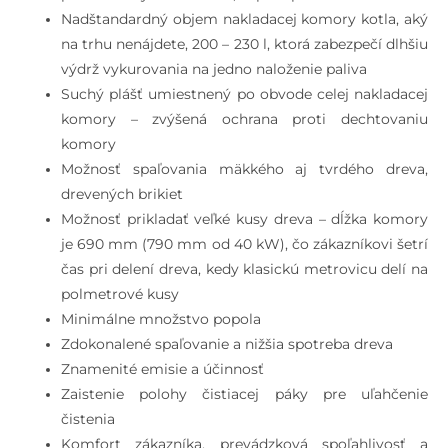
Nadštandardný objem nakladacej komory kotla, aký
na trhu nenájdete, 200 – 230 l, ktorá zabezpečí dlhšiu
výdrž vykurovania na jedno naloženie paliva
Suchý plášť umiestnený po obvode celej nakladacej
komory – zvýšená ochrana proti dechtovaniu
komory
Možnosť spaľovania mäkkého aj tvrdého dreva,
drevených brikiet
Možnosť prikladať veľké kusy dreva – dĺžka komory
je 690 mm (790 mm od 40 kW), čo zákazníkovi šetrí
čas pri delení dreva, kedy klasickú metrovicu delí na
polmetrové kusy
Minimálne množstvo popola
Zdokonalené spaľovanie a nižšia spotreba dreva
Znamenité emisie a účinnosť
Zaistenie polohy čistiacej páky pre uľahčenie
čistenia
Komfort zákazníka, prevádzková spoľahlivosť a