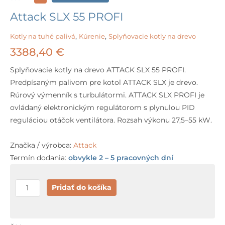
Attack SLX 55 PROFI
Kotly na tuhé palivá
,
Kúrenie
,
Splyňovacie kotly na drevo
3388,40
€
Splyňovacie kotly na drevo ATTACK SLX 55 PROFI.
Predpísaným palivom pre kotol ATTACK SLX je drevo.
Rúrový výmenník s turbulátormi. ATTACK SLX PROFI je
ovládaný elektronickým regulátorom s plynulou PID
reguláciou otáčok ventilátora. Rozsah výkonu 27,5–55 kW.
Značka / výrobca:
Attack
Termín dodania:
obvykle 2 – 5 pracovných dní
množstvo
Pridať do košíka
Attack
SLX
55