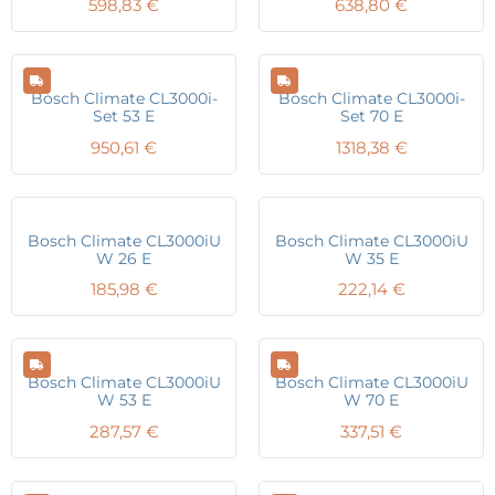
598,83
€
638,80
€
Bosch Climate CL3000i-
Bosch Climate CL3000i-
Set 53 E
Set 70 E
950,61
€
1318,38
€
Bosch Climate CL3000iU
Bosch Climate CL3000iU
W 26 E
W 35 E
185,98
€
222,14
€
Bosch Climate CL3000iU
Bosch Climate CL3000iU
W 53 E
W 70 E
287,57
€
337,51
€