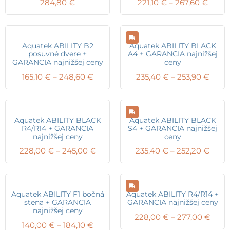
Price
284,80
€
221,10
€
–
267,60
€
range
221,10
throu
267,6
Aquatek ABILITY B2
Aquatek ABILITY BLACK
posuvné dvere +
A4 + GARANCIA najnižšej
GARANCIA najnižšej ceny
ceny
Price
Price
165,10
€
–
248,60
€
235,40
€
–
253,90
€
range:
range
165,10 €
235,4
through
thro
248,60 €
253,9
Aquatek ABILITY BLACK
Aquatek ABILITY BLACK
R4/R14 + GARANCIA
S4 + GARANCIA najnižšej
najnižšej ceny
ceny
Price
Price
228,00
€
–
245,00
€
235,40
€
–
252,20
€
range:
range
228,00 €
235,4
through
thro
245,00 €
252,2
Aquatek ABILITY F1 bočná
Aquatek ABILITY R4/R14 +
stena + GARANCIA
GARANCIA najnižšej ceny
najnižšej ceny
Price
228,00
€
–
277,00
€
Price
140,00
€
–
184,10
€
range