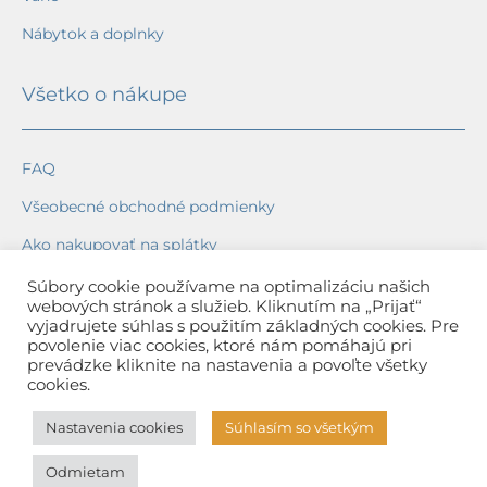
Nábytok a doplnky
Všetko o nákupe
FAQ
Všeobecné obchodné podmienky
Ako nakupovať na splátky
Ochrana osobných údajov
Súbory cookie používame na optimalizáciu našich
webových stránok a služieb. Kliknutím na „Prijať“
Reklamačný poriadok
vyjadrujete súhlas s použitím základných cookies. Pre
povolenie viac cookies, ktoré nám pomáhajú pri
Spôsob a cena dopravy
prevádzke kliknite na nastavenia a povoľte všetky
cookies.
Dodacie lehoty
Nastavenia cookies
Súhlasím so všetkým
Spôsob platby
Odmietam
Záruka na tovar