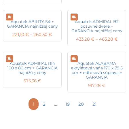
range:
228,
140,00 €
thro
through
277,
184,10 €
Aquatek ABILITY S4 +
Aquatek ADMIRAL B2
GARANCIA najnižšej ceny
posuvné dvere +
GARANCIA najnižšej ceny
Price
221,10
€
–
260,30
€
Price
433,28
€
–
463,28
€
range:
range
221,10 €
433,2
through
thro
260,30 €
463,
Aquatek ADMIRAL R14
Aquatek ALABAMA
100 x 80 cm + GARANCIA
akrylátová vaňa 170 x 79,5
najnižšej ceny
cm + odtoková súprava +
GARANCIA
575,36
€
917,28
€
1
2
…
19
20
21