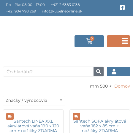
Preskočiť
Po – Pia: 08:00 – 17:00
+421 2 6383 0138
F
a
na
+421 904 798 269
info@kupelneonline.sk
c
obsah
e
b
o
o
0
Cart
F
k
-
s
M
q
u
a
Vyhľadať
r
e
500 mm
Domov
Značky / výrobcovia
Santech LINEA XXL
Santech SOFA akrylátová
akrylátová vaňa 190 x 120
vaňa 182 x 85 cm +
cm + nožičky ZDARMA
nožičky ZDARMA