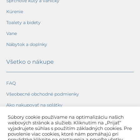
Sprchové kúty a vaničky
Kúrenie
Toalety a bidety
Vane
Nábytok a doplnky
Všetko o nákupe
FAQ
Všeobecné obchodné podmienky
Ako nakupovať na splátky
Ochrana osobných údajov
Súbory cookie používame na optimalizáciu našich
webových stránok a služieb. Kliknutím na „Prijať“
Reklamačný poriadok
vyjadrujete súhlas s použitím základných cookies. Pre
povolenie viac cookies, ktoré nám pomáhajú pri
Spôsob a cena dopravy
prevádzke kliknite na nastavenia a povoľte všetky