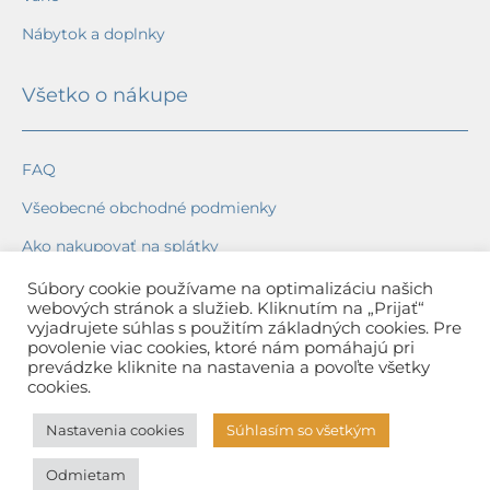
Nábytok a doplnky
Všetko o nákupe
FAQ
Všeobecné obchodné podmienky
Ako nakupovať na splátky
Ochrana osobných údajov
Súbory cookie používame na optimalizáciu našich
webových stránok a služieb. Kliknutím na „Prijať“
Reklamačný poriadok
vyjadrujete súhlas s použitím základných cookies. Pre
povolenie viac cookies, ktoré nám pomáhajú pri
Spôsob a cena dopravy
prevádzke kliknite na nastavenia a povoľte všetky
cookies.
Dodacie lehoty
Nastavenia cookies
Súhlasím so všetkým
Spôsob platby
Odmietam
Záruka na tovar