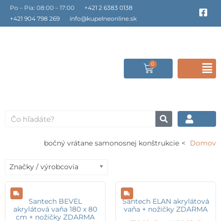
Preskočiť
Po – Pia: 08:00 – 17:00
+421 2 6383 0138
F
a
na
+421 904 798 269
info@kupelneonline.sk
c
obsah
e
b
o
o
0
Cart
F
k
-
s
M
q
u
a
Vyhľadať
r
e
bočný vrátane samonosnej konštrukcie
Domov
Značky / výrobcovia
Santech BEVEL
Santech ELAN akrylátová
akrylátová vaňa 180 x 80
vaňa + nožičky ZDARMA
cm + nožičky ZDARMA