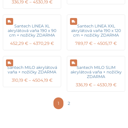
Price
336,19
€
–
4530,19
€
rang
range:
329,
336,19 €
thro
through
4500
4530,19 €
Santech LINEA XL
Santech LINEA XXL
akrylátová vaňa 190 x 90
akrylátová vaňa 190 x 120
cm + nožičky ZDARMA
cm + nožičky ZDARMA
Price
Price
452,29
€
–
4370,29
€
789,17
€
–
4505,17
€
range:
range
452,29 €
789,1
through
thro
4370,29 €
4505,
Santech MILO akrylátová
Santech MILO SLIM
vaňa + nožičky ZDARMA
akrylátová vaňa + nožičky
ZDARMA
Price
310,19
€
–
4504,19
€
Price
336,19
€
–
4530,19
€
range:
range
310,19 €
336,1
through
thro
1
2
4504,19 €
4530,