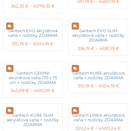
Price
310,19
€
–
4480,19
€
Price
362,35
€
–
4078,35
€
range
range:
310,1
362,35 €
thro
through
4480
4078,35 €
Santech EVO akrylátová
Santech EVO SLIM
vaňa + nožičky ZDARMA
akrylátová vaňa + nožičky
ZDARMA
Price
310,19
€
–
4504,19
€
Price
336,19
€
–
4530,19
€
range:
range
310,19 €
336,1
through
thro
4504,19 €
4530,
Santech GEMINI
Santech KUBE akrylátová
akrylátová vaňa 170 x 75
vaňa + nožičky ZDARMA
cm + nožičky ZDARMA
Price
310,19
€
–
4504,19
€
Price
345,09
€
–
4061,09
€
range
range:
310,1
345,09 €
thro
through
4504,
4061,09 €
Santech KUBE SLIM
Santech LINEA akrylátová
akrylátová vaňa + nožičky
vaňa + nožičky ZDARMA
ZDARMA
Pric
329,24
€
–
4500,24
€