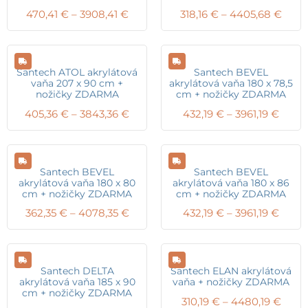
Price
Price
470,41
€
–
3908,41
€
318,16
€
–
4405,68
€
range:
range
470,41 €
318,1
through
thro
3908,41 €
4405
Santech ATOL akrylátová
Santech BEVEL
vaňa 207 x 90 cm +
akrylátová vaňa 180 x 78,5
nožičky ZDARMA
cm + nožičky ZDARMA
Price
Price
405,36
€
–
3843,36
€
432,19
€
–
3961,19
€
range:
range
405,36 €
432,1
through
thro
3843,36 €
3961,1
Santech BEVEL
Santech BEVEL
akrylátová vaňa 180 x 80
akrylátová vaňa 180 x 86
cm + nožičky ZDARMA
cm + nožičky ZDARMA
Price
Price
362,35
€
–
4078,35
€
432,19
€
–
3961,19
€
range:
range
362,35 €
432,1
through
thro
4078,35 €
3961,1
Santech DELTA
Santech ELAN akrylátová
akrylátová vaňa 185 x 90
vaňa + nožičky ZDARMA
cm + nožičky ZDARMA
Price
310,19
€
–
4480,19
€