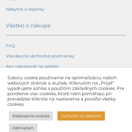
Nábytok a doplnky
Všetko o nákupe
FAQ
Všeobecné obchodné podmienky
Ako nakupovať na splátky
Ochrana osobných údajov
Súbory cookie používame na optimalizáciu našich
webových stránok a služieb. Kliknutím na „Prijať“
Reklamačný poriadok
vyjadrujete súhlas s použitím základných cookies. Pre
povolenie viac cookies, ktoré nám pomáhajú pri
Spôsob a cena dopravy
prevádzke kliknite na nastavenia a povoľte všetky
cookies.
Dodacie lehoty
Nastavenia cookies
Súhlasím so všetkým
Spôsob platby
Odmietam
Záruka na tovar