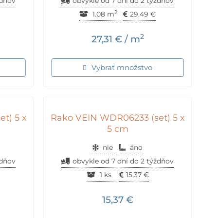
ždňov
obvykle od 7 dní do 2 týždňov
2
1.08 m
29,49
€
2
27,31
€
/ m
Vybrať množstvo
t) 5 x
Rako VEIN WDR06233 (set) 5 x
5 cm
nie
áno
ždňov
obvykle od 7 dní do 2 týždňov
1 ks
15,37
€
15,37
€