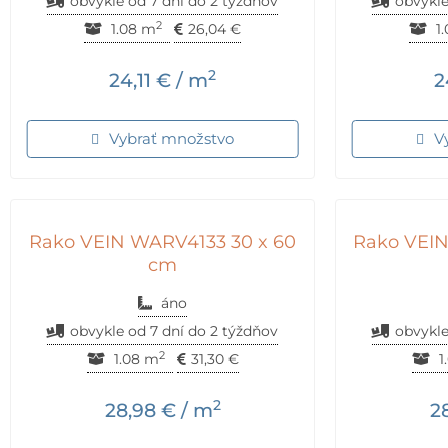
obvykle od 7 dní do 2 týždňov
obvykle
2
1.08 m
26,04
€
1
2
24,11
€
/ m
2
Vybrať množstvo
V
Rako VEIN WARV4133 30 x 60
Rako VEIN
cm
áno
obvykle od 7 dní do 2 týždňov
obvykle
2
1.08 m
31,30
€
1
2
28,98
€
/ m
2