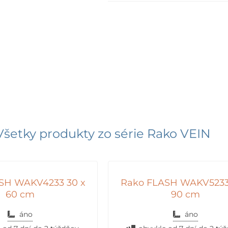
Všetky produkty zo série
Rako VEIN
SH WAKV4233 30 x
Rako FLASH WAKV5233
60 cm
90 cm
áno
áno