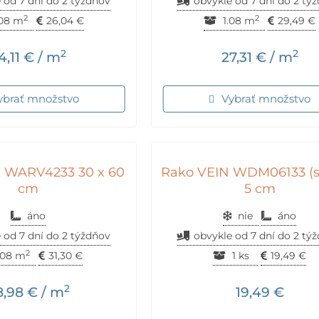
 od 7 dní do 2 týždňov
obvykle od 7 dní do 2 tý
2
2
.08 m
26,04
€
1.08 m
29,49
€
2
2
4,11
€
/ m
27,31
€
/ m
ybrať množstvo
Vybrať množstvo
 WARV4233 30 x 60
Rako VEIN WDM06133 (se
cm
5 cm
áno
nie
áno
 od 7 dní do 2 týždňov
obvykle od 7 dní do 2 tý
2
.08 m
31,30
€
1 ks
19,49
€
2
8,98
€
/ m
19,49
€