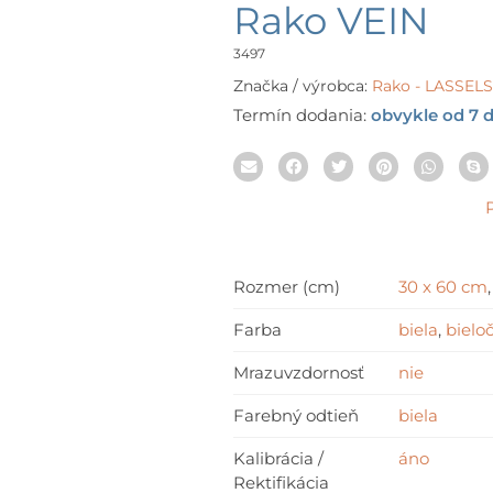
rang
Rako VEIN
15,37
thro
3497
31,3
Značka / výrobca:
Rako - LASSE
Termín dodania:
obvykle od 7 d
Rozmer (cm)
30 x 60 cm
Farba
biela
,
bielo
Mrazuvzdornosť
nie
Farebný odtieň
biela
Kalibrácia /
áno
Rektifikácia