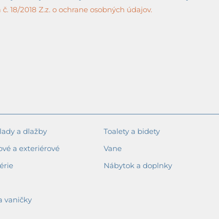
č. 18/2018 Z.z. o ochrane osobných údajov.
ady a dlažby
Toalety a bidety
ové a exteriérové
Vane
érie
Nábytok a doplnky
a vaničky