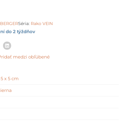
e:
 €
ugh
0 €
LSBERGER
Séria:
Rako VEIN
ní do 2 týždňov
Pridať medzi obľúbené
,
5 x 5 cm
čierna