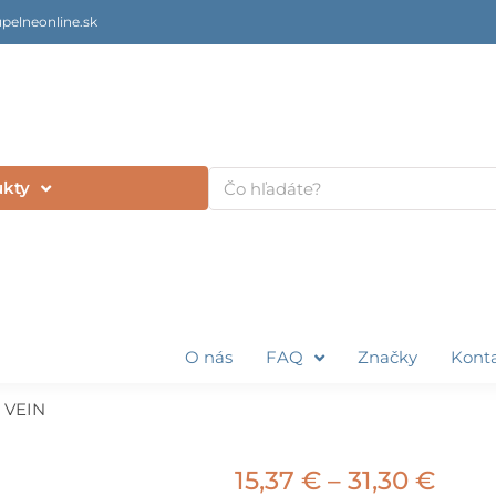
pelneonline.sk
Vyhľadať
ukty
O nás
FAQ
Značky
Kont
 VEIN
Pric
15,37
€
–
31,30
€