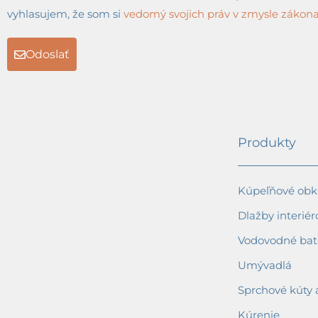
vyhlasujem, že som si
vedomý svojich práv v zmysle zákona 
Odoslať
Produkty
Kúpeľňové obkl
Dlažby interiér
Vodovodné bat
Umývadlá
Sprchové kúty 
Kúrenie