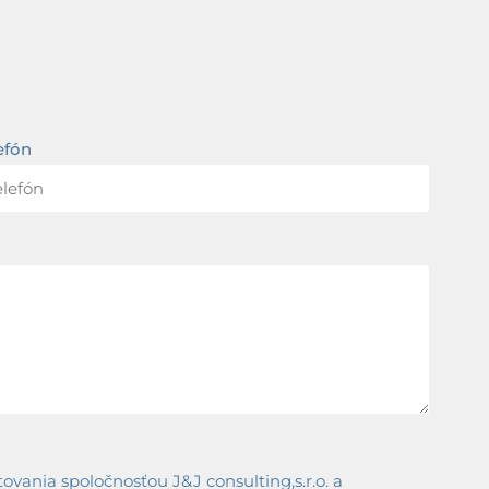
efón
ania spoločnosťou J&J consulting,s.r.o. a