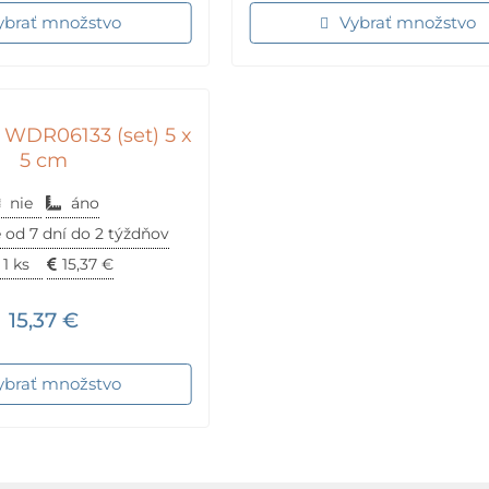
ybrať množstvo
Vybrať množstvo
 WDR06133 (set) 5 x
5 cm
nie
áno
 od 7 dní do 2 týždňov
1 ks
15,37
€
15,37
€
ybrať množstvo