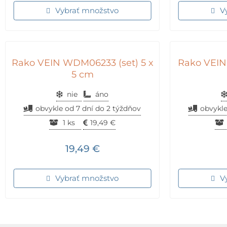
Vybrať množstvo
V
Rako VEIN WDM06233 (set) 5 x
Rako VEIN
5 cm
nie
áno
obvykle od 7 dní do 2 týždňov
obvykle
1 ks
19,49
€
19,49
€
Vybrať množstvo
V