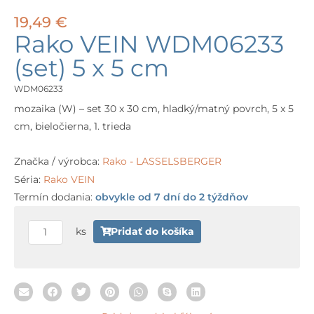
19,49
€
Rako VEIN WDM06233
(set) 5 x 5 cm
WDM06233
mozaika (W) – set 30 x 30 cm, hladký/matný povrch, 5 x 5
cm, bieločierna, 1. trieda
Značka / výrobca:
Rako - LASSELSBERGER
Séria:
Rako VEIN
Termín dodania:
obvykle od 7 dní do 2 týždňov
množstvo
Rako
ks
Pridať do košíka
VEIN
WDM06233
(set)
5