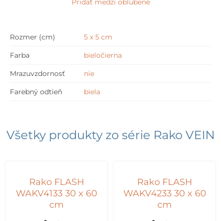
Pridať medzi obľúbené
x
5
cm
Rozmer (cm)
5 x 5 cm
Farba
bieločierna
Mrazuvzdornosť
nie
Farebný odtieň
biela
Všetky produkty zo série
Rako VEIN
Rako FLASH
Rako FLASH
WAKV4133 30 x 60
WAKV4233 30 x 60
cm
cm