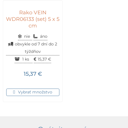
Rako VEIN
WDR06133 (set) 5 x 5
cm
nie
áno
obvykle od 7 dní do 2
týždňov
1 ks
15,37
€
15,37
€
Vybrať množstvo