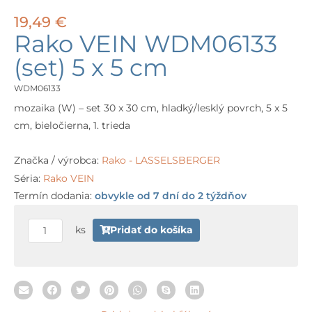
19,49
€
Rako VEIN WDM06133
(set) 5 x 5 cm
WDM06133
mozaika (W) – set 30 x 30 cm, hladký/lesklý povrch, 5 x 5
cm, bieločierna, 1. trieda
Značka / výrobca:
Rako - LASSELSBERGER
Séria:
Rako VEIN
Termín dodania:
obvykle od 7 dní do 2 týždňov
množstvo
Rako
ks
Pridať do košíka
VEIN
WDM06133
(set)
5