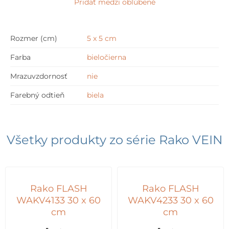
Pridať medzi obľúbené
x
5
cm
Rozmer (cm)
5 x 5 cm
Farba
bieločierna
Mrazuvzdornosť
nie
Farebný odtieň
biela
Všetky produkty zo série
Rako VEIN
Rako FLASH
Rako FLASH
WAKV4133 30 x 60
WAKV4233 30 x 60
cm
cm