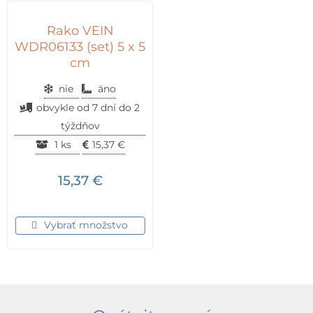
Rako VEIN
WDR06133 (set) 5 x 5
cm
nie
áno
obvykle od 7 dní do 2
týždňov
1 ks
15,37
€
15,37
€
Vybrať množstvo