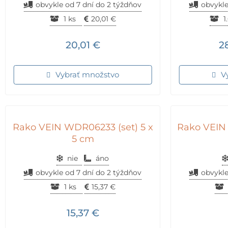
obvykle od 7 dní do 2 týždňov
obvykle
1 ks
20,01
€
1
20,01
€
2
Vybrať množstvo
V
Rako VEIN WDR06233 (set) 5 x
Rako VEIN 
5 cm
nie
áno
obvykle od 7 dní do 2 týždňov
obvykle
1 ks
15,37
€
15,37
€