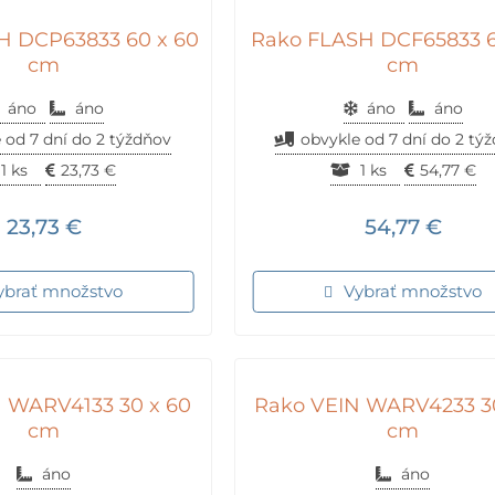
H DCP63833 60 x 60
Rako FLASH DCF65833 6
cm
cm
áno
áno
áno
áno
 od 7 dní do 2 týždňov
obvykle od 7 dní do 2 tý
1 ks
23,73
€
1 ks
54,77
€
23,73
€
54,77
€
ybrať množstvo
Vybrať množstvo
 WARV4133 30 x 60
Rako VEIN WARV4233 30
cm
cm
áno
áno