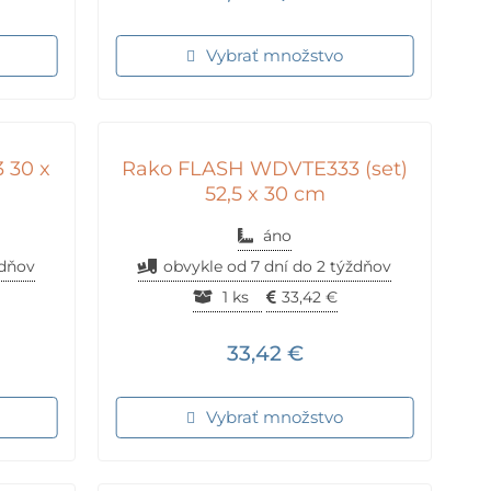
Vybrať množstvo
 30 x
Rako FLASH WDVTE333 (set)
52,5 x 30 cm
áno
ždňov
obvykle od 7 dní do 2 týždňov
1 ks
33,42
€
33,42
€
Vybrať množstvo