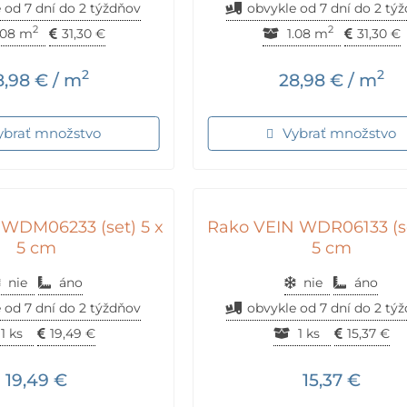
 od 7 dní do 2 týždňov
obvykle od 7 dní do 2 tý
2
2
.08 m
31,30
€
1.08 m
31,30
€
2
2
8,98
€
/ m
28,98
€
/ m
ybrať množstvo
Vybrať množstvo
WDM06233 (set) 5 x
Rako VEIN WDR06133 (se
5 cm
5 cm
nie
áno
nie
áno
 od 7 dní do 2 týždňov
obvykle od 7 dní do 2 tý
1 ks
19,49
€
1 ks
15,37
€
19,49
€
15,37
€