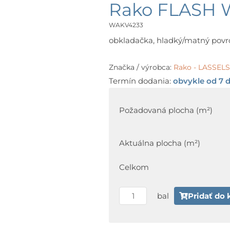
Rako FLASH 
WAKV4233
obkladačka, hladký/matný povrch,
Značka / výrobca:
Rako - LASSE
Termín dodania:
obvykle od 7 d
množstvo
Rako
Požadovaná plocha (m²)
FLASH
WAKV4233
Aktuálna plocha (m²)
30
x
Celkom
60
cm
bal
Pridať do 