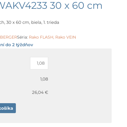
WAKV4233 30 x 60 cm
 30 x 60 cm, biela, 1. trieda
LSBERGER
Séria:
Rako FLASH
,
Rako VEIN
ní do 2 týždňov
1,08
26,04 €
košíka