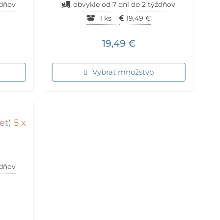
ždňov
obvykle od 7 dní do 2 týždňov
1 ks
19,49
€
19,49
€
Vybrať množstvo
t) 5 x
ždňov