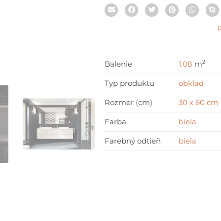
2
Balenie
1.08
m
Typ produktu
obklad
Rozmer (cm)
30 x 60 cm
Farba
biela
Farebný odtieň
biela