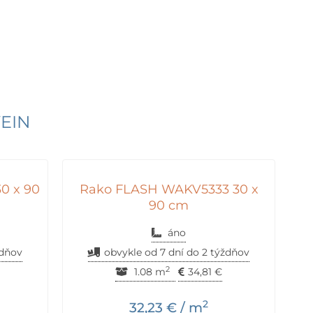
VEIN
0 x 90
Rako FLASH WAKV5333 30 x
90 cm
áno
ždňov
obvykle od 7 dní do 2 týždňov
2
1.08 m
34,81
€
2
32,23
€
/ m