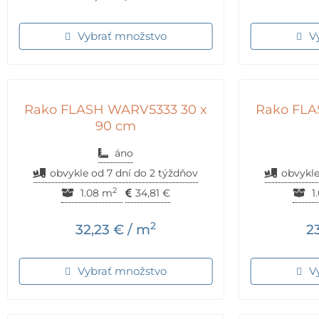
Vybrať množstvo
V
Rako FLASH WARV5333 30 x
Rako FLA
90 cm
áno
obvykle od 7 dní do 2 týždňov
obvykle
2
1.08 m
34,81
€
1
2
32,23
€
/ m
2
Vybrať množstvo
V