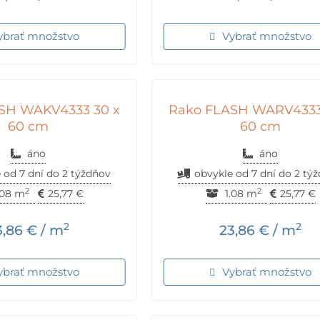
ybrať množstvo
Vybrať množstvo
SH WAKV4333 30 x
Rako FLASH WARV4333
60 cm
60 cm
áno
áno
 od 7 dní do 2 týždňov
obvykle od 7 dní do 2 tý
2
2
.08 m
25,77
€
1.08 m
25,77
€
2
2
3,86
€
/ m
23,86
€
/ m
ybrať množstvo
Vybrať množstvo