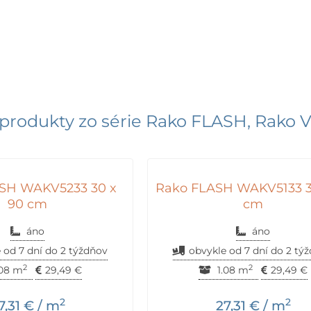
produkty zo série
Rako FLASH
,
Rako 
SH WAKV5233 30 x
Rako FLASH WAKV5133 3
90 cm
cm
áno
áno
 od 7 dní do 2 týždňov
obvykle od 7 dní do 2 tý
2
2
.08 m
29,49
€
1.08 m
29,49
€
2
2
7,31
€
/ m
27,31
€
/ m