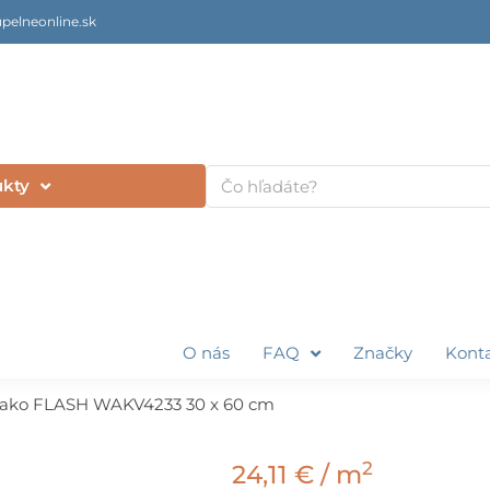
pelneonline.sk
Vyhľadať
ukty
O nás
FAQ
Značky
Kont
ako FLASH WAKV4233 30 x 60 cm
2
24,11
€
/ m