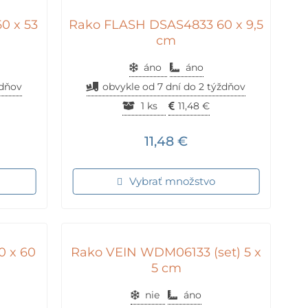
0 x 53
Rako FLASH DSAS4833 60 x 9,5
cm
áno
áno
ždňov
obvykle od 7 dní do 2 týždňov
1 ks
11,48
€
11,48
€
Vybrať množstvo
 x 60
Rako VEIN WDM06133 (set) 5 x
5 cm
nie
áno