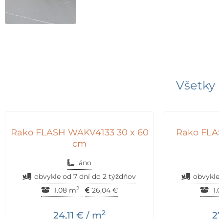
Všetky 
Rako FLASH WAKV4133 30 x 60
Rako FLA
cm
áno
obvykle od 7 dní do 2 týždňov
obvykle
2
1.08 m
26,04
€
1
2
24,11
€
/ m
2