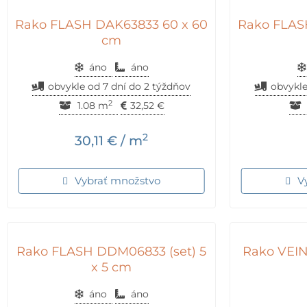
Rako FLASH DAK63833 60 x 60
Rako FLAS
cm
áno
áno
obvykle od 7 dní do 2 týždňov
obvykle
2
1.08 m
32,52
€
2
30,11
€
/ m
Vybrať množstvo
V
Rako FLASH DDM06833 (set) 5
Rako VEIN
x 5 cm
áno
áno