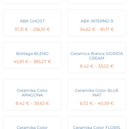
range:
range:
45,78 €
38,99 
through
throug
49,18 €
54,15 €
ABK GHOST
ABK INTERNO 9
Price
Price
37,31
€
–
256,10
€
34,62
€
–
81,17
€
range:
range:
37,31 €
34,62 
through
throug
256,10 €
81,17 €
Bottega BLEND
Ceramica Bianca SIGRIDA
CREAM
Price
45,81
€
–
385,27
€
Price
8,42
€
–
33,02
€
range:
range:
45,81 €
8,42 €
through
throug
385,27 €
33,02 €
Ceramika Color
Ceramika Color BLUE
ARAGONA
MAT
Price
Price
8,42
€
–
39,63
€
6,72
€
–
40,59
€
range:
range:
8,42 €
6,72 €
through
throug
39,63 €
40,59 
Ceramika Color
Ceramika Color FLORIS