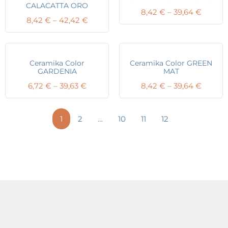
CALACATTA ORO
Price
8,42
€
–
39,64
€
Price
8,42
€
–
42,42
€
range:
range:
8,42 €
8,42 €
throug
through
39,64 
42,42 €
Ceramika Color
Ceramika Color GREEN
GARDENIA
MAT
Price
Price
6,72
€
–
39,63
€
8,42
€
–
39,64
€
range:
range:
6,72 €
8,42 €
through
throug
1
2
…
10
11
12
39,63 €
39,64 