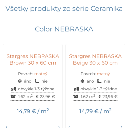
Všetky produkty zo série
Ceramika
Color NEBRASKA
Stargres NEBRASKA
Stargres NEBRASKA
Brown 30 x 60 cm
Beige 30 x 60 cm
Povrch:
matný
Povrch:
matný
áno
nie
áno
nie
obvykle 1-3 týždne
obvykle 1-3 týždne
2
2
1.62 m
23,96
€
1.62 m
23,96
€
2
2
14,79
€
/ m
14,79
€
/ m