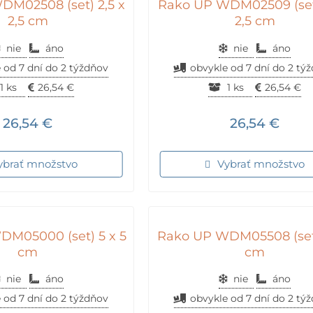
M02508 (set) 2,5 x
Rako UP WDM02509 (set)
2,5 cm
2,5 cm
nie
áno
nie
áno
 od 7 dní do 2 týždňov
obvykle od 7 dní do 2 tý
1 ks
26,54
€
1 ks
26,54
€
26,54
€
26,54
€
ybrať množstvo
Vybrať množstvo
M05000 (set) 5 x 5
Rako UP WDM05508 (set)
cm
cm
nie
áno
nie
áno
 od 7 dní do 2 týždňov
obvykle od 7 dní do 2 tý