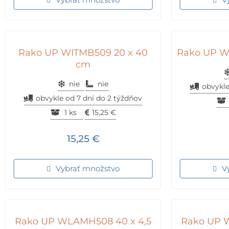
Rako UP WITMB509 20 x 40
Rako UP W
cm
nie
nie
obvykle
obvykle od 7 dní do 2 týždňov
1 ks
15,25
€
15,25
€
Vybrať množstvo
V
Rako UP WLAMH508 40 x 4,5
Rako UP 