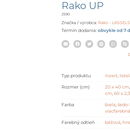
rang
Rako UP
8,48
thr
2590
40,
Značka / výrobca:
Rako - LASSE
Termín dodania:
obvykle od 7 d
Typ produktu
inzert
,
liste
Rozmer (cm)
20 x 40 cm
cm
,
60 x 2,
Farba
biela
,
šedo
viacfarebn
Farebný odtieň
béžová
,
hn