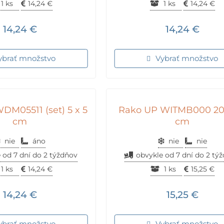
1 ks
14,24
€
1 ks
14,24
€
14,24
€
14,24
€
ybrať množstvo
Vybrať množstvo
DM05511 (set) 5 x 5
Rako UP WITMB000 20
cm
cm
nie
áno
nie
nie
 od 7 dní do 2 týždňov
obvykle od 7 dní do 2 tý
1 ks
14,24
€
1 ks
15,25
€
14,24
€
15,25
€
ybrať množstvo
Vybrať množstvo