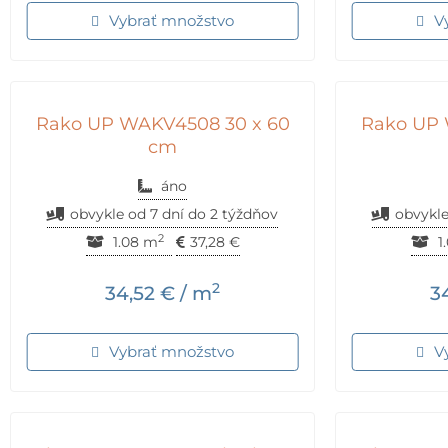
Vybrať množstvo
V
Rako UP WAKV4508 30 x 60
Rako UP 
cm
áno
obvykle od 7 dní do 2 týždňov
obvykle
2
1.08 m
37,28
€
1
2
34,52
€
/ m
3
Vybrať množstvo
V