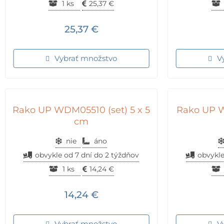
1 ks
25,37
€
25,37
€
Vybrať množstvo
V
Rako UP WDM05510 (set) 5 x 5
Rako UP W
cm
nie
áno
obvykle od 7 dní do 2 týždňov
obvykle
1 ks
14,24
€
14,24
€
Vybrať množstvo
V