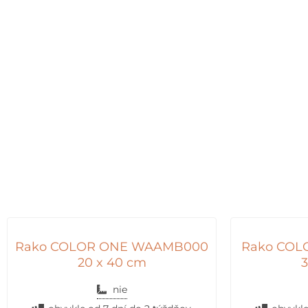
Rako COLOR ONE WAAMB000
Rako COL
20 x 40 cm
3
nie