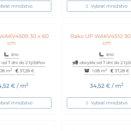
ybrať množstvo
Vybrať množstvo
WAKV4509 30 x 60
Rako UP WAKV4510 30 
cm
cm
áno
áno
 od 7 dní do 2 týždňov
obvykle od 7 dní do 2 tý
2
2
.08 m
37,28
€
1.08 m
37,28
€
2
2
4,52
€
/ m
34,52
€
/ m
ybrať množstvo
Vybrať množstvo