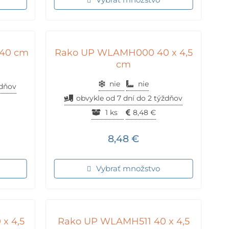
 40 cm
Rako UP WLAMH000 40 x 4,5
cm
nie
nie
ždňov
obvykle od 7 dní do 2 týždňov
1 ks
8,48
€
8,48
€
Vybrať množstvo
x 4,5
Rako UP WLAMH511 40 x 4,5