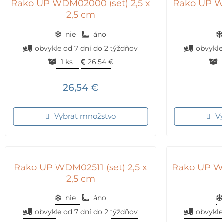
Rako UP WDM02000 (set) 2,5 x
Rako UP WD
2,5 cm
nie
áno
obvykle od 7 dní do 2 týždňov
obvykle
1 ks
26,54
€
26,54
€
Vybrať množstvo
V
Rako UP WDM02511 (set) 2,5 x
Rako UP WD
2,5 cm
nie
áno
obvykle od 7 dní do 2 týždňov
obvykle