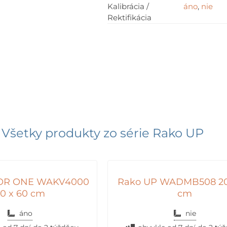
Kalibrácia /
áno
,
nie
Rektifikácia
Všetky produkty zo série
Rako UP
OR ONE WAKV4000
Rako UP WADMB508 20
0 x 60 cm
cm
áno
nie