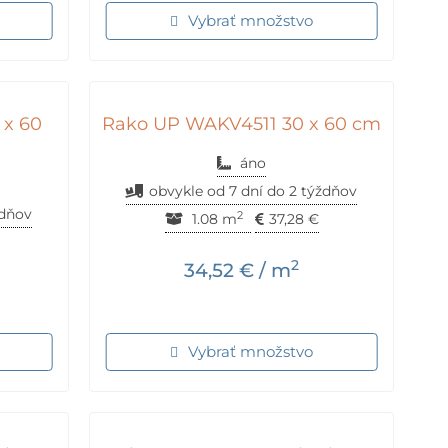
Vybrať množstvo
x 60
Rako UP WAKV4511 30 x 60 cm
áno
obvykle od 7 dní do 2 týždňov
ždňov
2
1.08 m
37,28
€
2
34,52
€
/ m
Vybrať množstvo