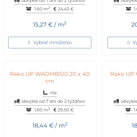
obvykle od 7 dní do 2 týždňov
obvykle
2
1.60 m
24,43
€
1
2
15,27
€
/ m
2
Vybrať množstvo
V
Rako UP WADMB510 20 x 40
Rako UP 
cm
nie
obvykle od 7 dní do 2 týždňov
obvykle
2
1.60 m
29,50
€
1
2
18,44
€
/ m
1