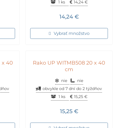
1 ks
14,24
€
14,24
€
Vybrať množstvo
 x 40
Rako UP WITMB508 20 x 40
cm
nie
nie
ždňov
obvykle od 7 dní do 2 týždňov
1 ks
15,25
€
15,25
€
Vybrať množstvo