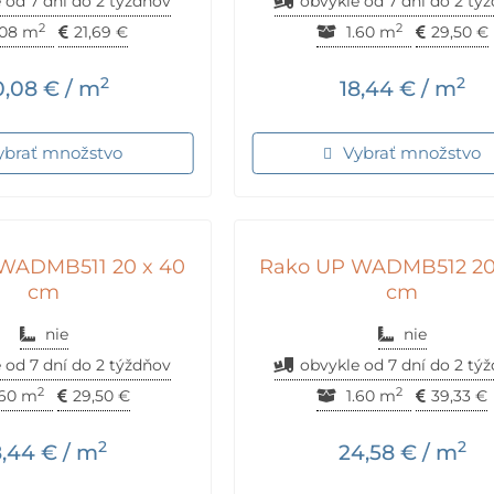
 od 7 dní do 2 týždňov
obvykle od 7 dní do 2 tý
2
2
.08 m
21,69
€
1.60 m
29,50
€
2
2
0,08
€
/ m
18,44
€
/ m
ybrať množstvo
Vybrať množstvo
WADMB511 20 x 40
Rako UP WADMB512 20
cm
cm
nie
nie
 od 7 dní do 2 týždňov
obvykle od 7 dní do 2 tý
2
2
.60 m
29,50
€
1.60 m
39,33
€
2
2
8,44
€
/ m
24,58
€
/ m