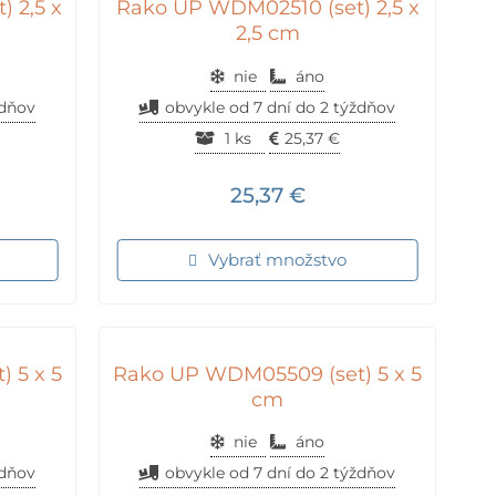
 2,5 x
Rako UP WDM02510 (set) 2,5 x
2,5 cm
nie
áno
ždňov
obvykle od 7 dní do 2 týždňov
1 ks
25,37
€
25,37
€
Vybrať množstvo
 5 x 5
Rako UP WDM05509 (set) 5 x 5
cm
nie
áno
ždňov
obvykle od 7 dní do 2 týždňov