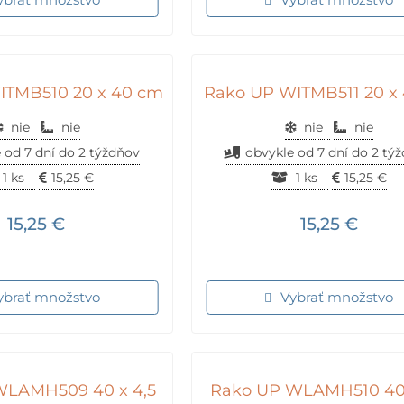
ITMB510 20 x 40 cm
Rako UP WITMB511 20 x
nie
nie
nie
nie
 od 7 dní do 2 týždňov
obvykle od 7 dní do 2 tý
1 ks
15,25
€
1 ks
15,25
€
15,25
€
15,25
€
ybrať množstvo
Vybrať množstvo
WLAMH509 40 x 4,5
Rako UP WLAMH510 40 