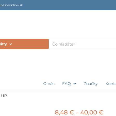
pelneonline.sk
Vyhľadať
ukty
O nás
FAQ
Značky
Kont
 UP
Pric
8,48
€
–
40,00
€