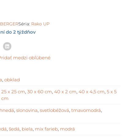
e:
 €
ough
00 €
LSBERGER
Séria:
Rako UP
ní do 2 týždňov
Pridať medzi obľúbené
la
,
obklad
,
25 x 25 cm
,
30 x 60 cm
,
40 x 2 cm
,
40 x 4,5 cm
,
5 x 5
3 cm
-hnedá
,
slonovina
,
svetlobéžová
,
tmavomodrá
,
á
edá
,
šedá
,
biela
,
mix farieb
,
modrá