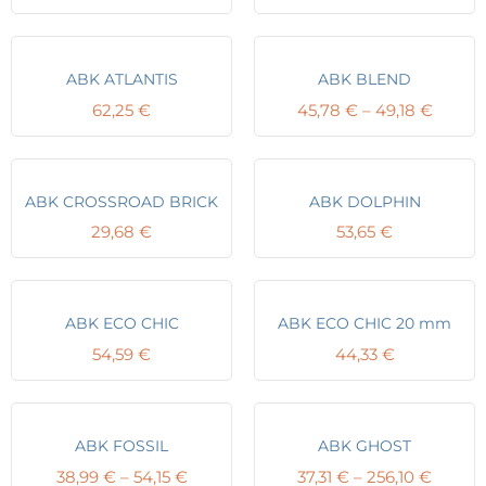
range:
range:
49,51 €
49,51 
through
throu
256,77 €
155,96
ABK ATLANTIS
ABK BLEND
Price
62,25
€
45,78
€
–
49,18
€
range:
45,78 
throu
49,18 
ABK CROSSROAD BRICK
ABK DOLPHIN
29,68
€
53,65
€
ABK ECO CHIC
ABK ECO CHIC 20 mm
54,59
€
44,33
€
ABK FOSSIL
ABK GHOST
Price
Price
38,99
€
–
54,15
€
37,31
€
–
256,10
€