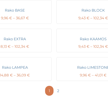
Rako BASE
Rako BLOCK
Price
9,96
€
–
36,67
€
9,43
€
–
102,34
€
range:
9,96 €
through
36,67 €
Rako EXTRA
Rako KAAMOS
Price
8,13
€
–
102,34
€
9,43
€
–
102,34
€
range:
8,13 €
through
102,34 €
Rako LAMPEA
Rako LIMESTON
Price
14,88
€
–
36,09
€
9,96
€
–
41,01
€
range:
14,88 €
through
1
2
36,09 €
4