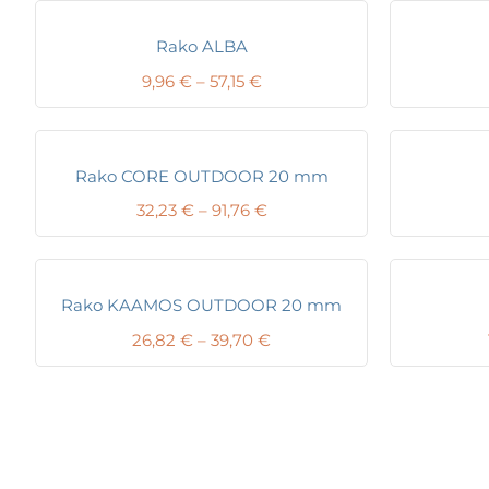
Rako ALBA
Price
9,96
€
–
57,15
€
range:
9,96 €
through
57,15 €
Rako CORE OUTDOOR 20 mm
Price
32,23
€
–
91,76
€
range:
32,23 €
through
91,76 €
Rako KAAMOS OUTDOOR 20 mm
Price
26,82
€
–
39,70
€
range:
26,82 €
through
39,70 €