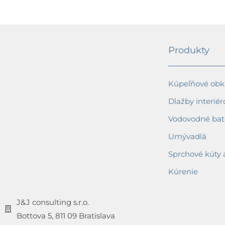
Produkty
Kúpeľňové obkl
Dlažby interiér
Vodovodné bat
Umývadlá
Sprchové kúty 
Kúrenie
J&J consulting s.r.o.
Bottova 5, 811 09 Bratislava