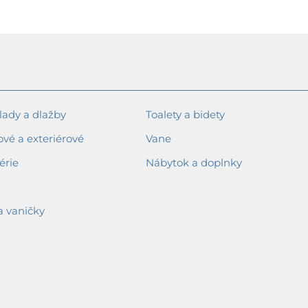
ady a dlažby
Toalety a bidety
ové a exteriérové
Vane
érie
Nábytok a doplnky
a vaničky