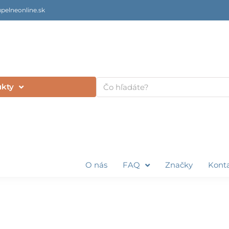
pelneonline.sk
Vyhľadať
ukty
O nás
FAQ
Značky
Kont