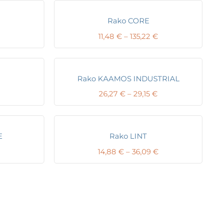
Rako CORE
Price
Price
11,48
€
–
135,22
€
range:
range:
9,43 €
11,48 €
through
through
102,34 €
135,22 €
Rako KAAMOS INDUSTRIAL
Price
Price
26,27
€
–
29,15
€
range:
range:
9,43 €
26,27 €
through
through
102,34 €
29,15 €
E
Rako LINT
Price
Price
14,88
€
–
36,09
€
range:
range:
9,96 €
14,88 €
through
through
1,01 €
36,09 €