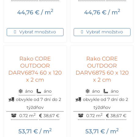
2
2
44,76
€
/ m
44,76
€
/ m
Vybrať množstvo
Vybrať množstvo
Rako CORE
Rako CORE
OUTDOOR
OUTDOOR
DARV6874 60 x 120
DARV6875 60 x 120
x 2 cm
x 2 cm
áno
áno
áno
áno
obvykle od 7 dní do 2
obvykle od 7 dní do 2
týždňov
týždňov
2
2
0.72 m
38,67
€
0.72 m
38,67
€
2
2
53,71
€
/ m
53,71
€
/ m