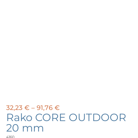
Price
32,23
€
–
91,76
€
range:
Rako CORE OUTDOOR
32,23 €
20 mm
through
91,76 €
4160