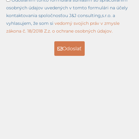
Odoslaním tohto formulára súhlasím so spracúvaním
osobných údajov uvedených v tomto formulári na účely
kontaktovania spoločnosťou J&J consulting,s.r.o. a
vyhlasujem, že som si
vedomý svojich práv v zmysle
zákona č. 18/2018 Z.z. o ochrane osobných údajov.
Odoslať