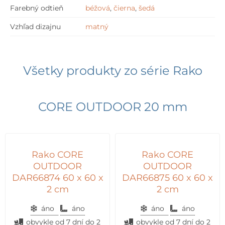
Farebný odtieň
béžová
,
čierna
,
šedá
Vzhľad dizajnu
matný
Všetky produkty zo série
Rako
CORE OUTDOOR 20 mm
Rako CORE
Rako CORE
OUTDOOR
OUTDOOR
DAR66874 60 x 60 x
DAR66875 60 x 60 x
2 cm
2 cm
áno
áno
áno
áno
obvykle od 7 dní do 2
obvykle od 7 dní do 2