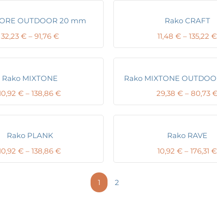
CORE OUTDOOR 20 mm
Rako CRAFT
Price
32,23
€
–
91,76
€
11,48
€
–
135,22
€
range:
32,23 €
through
91,76 €
Rako MIXTONE
Rako MIXTONE OUTDOO
Price
10,92
€
–
138,86
€
29,38
€
–
80,73
range:
10,92 €
through
138,86 €
Rako PLANK
Rako RAVE
Price
10,92
€
–
138,86
€
10,92
€
–
176,31
€
range:
10,92 €
through
1
2
138,86 €