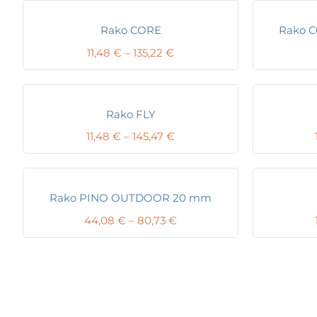
Rako CORE
Rako 
Price
11,48
€
–
135,22
€
range:
11,48 €
through
135,22 €
Rako FLY
Price
11,48
€
–
145,47
€
range:
11,48 €
through
145,47 €
Rako PINO OUTDOOR 20 mm
Price
44,08
€
–
80,73
€
range:
44,08 €
through
80,73 €