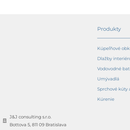
Produkty
Kúpeľňové obkl
Dlažby interiér
Vodovodné bat
Umývadlá
Sprchové kúty 
Kúrenie
J&J consulting s.r.o.
Bottova 5, 811 09 Bratislava