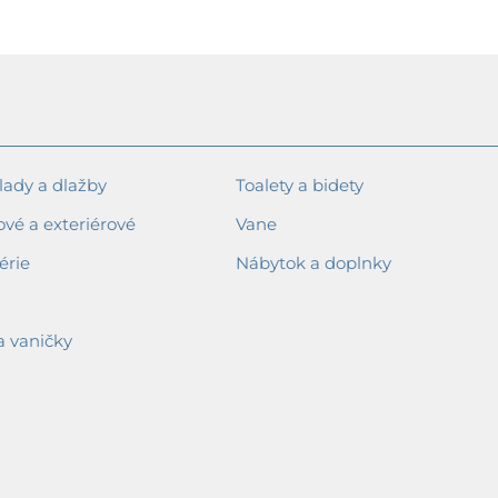
ady a dlažby
Toalety a bidety
ové a exteriérové
Vane
érie
Nábytok a doplnky
a vaničky