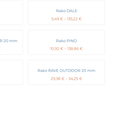
Rako DALE
Price
Price
5,49
€
–
135,22
€
range:
range:
11,48 €
5,49 €
through
through
135,22 €
135,22 €
R 20 mm
Rako PINO
Price
Price
€
10,92
€
–
138,86
€
range:
range:
29,38 €
10,92 €
through
through
80,73 €
138,86 €
Rako RAVE OUTDOOR 20 mm
Price
Price
29,38
€
–
54,25
€
range:
range:
10,92 €
29,38 €
through
through
176,31 €
54,25 €