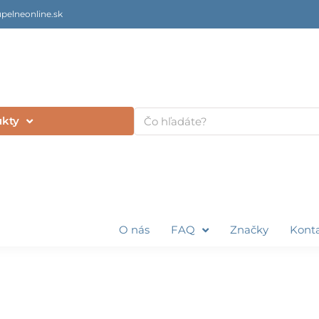
pelneonline.sk
Vyhľadať
ukty
O nás
FAQ
Značky
Kont