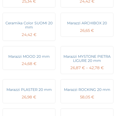
25,34
€
24,42
€
Ceramika Color SUOMI 20
Marazzi ARCHIBOX 20
mm
26,65
€
24,42
€
Marazzi MOOD 20 mm
Marazzi MYSTONE PIETRA
LIGURE 20 mm
24,68
€
Price
26,87
€
–
42,78
€
range:
26,87 
throu
42,78
Marazzi PLASTER 20 mm
Marazzi ROCKING 20 mm
26,98
€
58,05
€