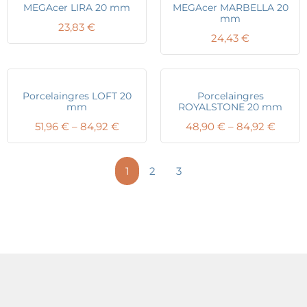
MEGAcer LIRA 20 mm
MEGAcer MARBELLA 20
mm
23,83
€
24,43
€
Porcelaingres LOFT 20
Porcelaingres
mm
ROYALSTONE 20 mm
Price
Price
51,96
€
–
84,92
€
48,90
€
–
84,92
€
range:
range:
51,96 €
48,90
through
throu
1
2
3
84,92 €
84,92