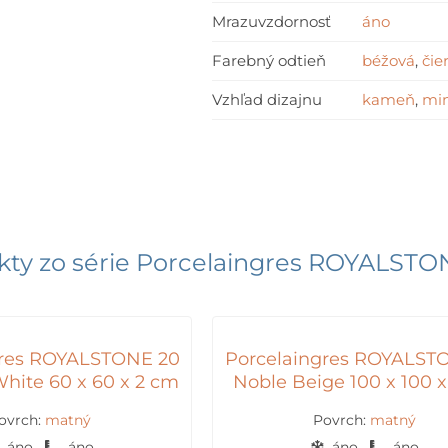
Mrazuvzdornosť
áno
Farebný odtieň
béžová
,
čie
Vzhľad dizajnu
kameň
,
min
ty zo série
Porcelaingres ROYALST
gres ROYALSTONE 20
Porcelaingres ROYALST
hite 60 x 60 x 2 cm
Noble Beige 100 x 100 
ovrch:
matný
Povrch:
matný
áno
áno
áno
áno