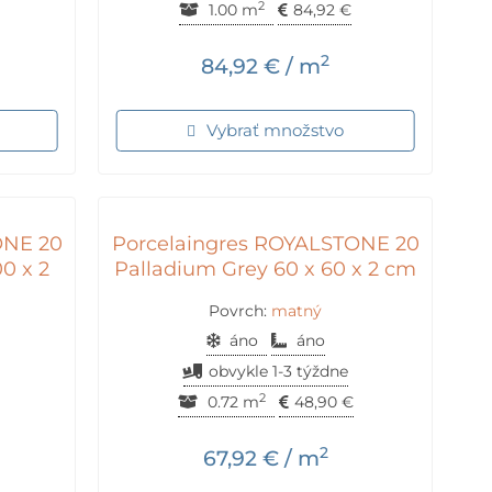
2
1.00 m
84,92
€
2
84,92
€
/ m
Vybrať množstvo
ONE 20
Porcelaingres ROYALSTONE 20
0 x 2
Palladium Grey 60 x 60 x 2 cm
Povrch:
matný
áno
áno
obvykle 1-3 týždne
2
0.72 m
48,90
€
2
67,92
€
/ m