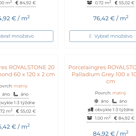
2
2
.00 m
84,92
€
0.72 m
55,02
€
2
2
4,92
€
/ m
76,42
€
/ m
ybrať množstvo
Vybrať množstvo
gres ROYALSTONE 20
Porcelaingres ROYALST
ond 60 x 120 x 2 cm
Palladium Grey 100 x 10
cm
ovrch:
matný
Povrch:
matný
áno
áno
áno
áno
bvykle 1-3 týždne
obvykle 1-3 týždne
2
.72 m
55,02
€
2
1.00 m
84,92
€
2
6,42
€
/ m
2
84,92
€
/ m