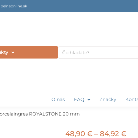
pelneonline.sk
Vyhľadať
ukty
O nás
FAQ
Značky
Kont
orcelaingres ROYALSTONE 20 mm
Pri
48,90
€
–
84,92
€