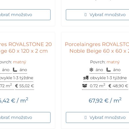
ybrať množstvo
Vybrať množstvo
gres ROYALSTONE 20
Porcelaingres ROYALST
ge 60 x 120 x 2 cm
Noble Beige 60 x 60 x
ovrch:
matný
Povrch:
matný
áno
áno
áno
áno
bvykle 1-3 týždne
obvykle 1-3 týždne
2
2
.72 m
55,02
€
0.72 m
48,90
€
2
2
6,42
€
/ m
67,92
€
/ m
ybrať množstvo
Vybrať množstvo