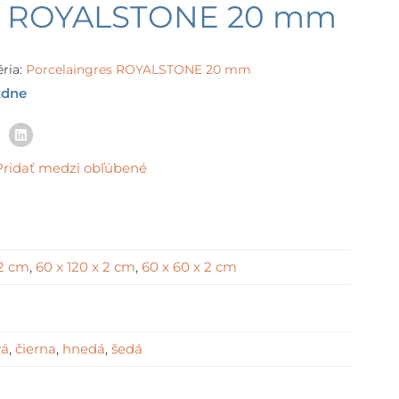
ge:
es ROYALSTONE 20 mm
90 €
rough
92 €
ria:
Porcelaingres ROYALSTONE 20 mm
ždne
Pridať medzi obľúbené
 2 cm
,
60 x 120 x 2 cm
,
60 x 60 x 2 cm
vá
,
čierna
,
hnedá
,
šedá