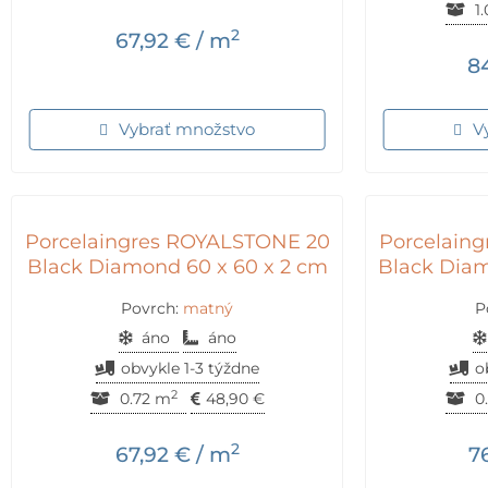
1
2
67,92
€
/ m
8
Vybrať množstvo
V
Porcelaingres ROYALSTONE 20
Porcelain
Black Diamond 60 x 60 x 2 cm
Black Diam
Povrch:
matný
P
áno
áno
obvykle 1-3 týždne
o
2
0.72 m
48,90
€
0
2
67,92
€
/ m
7