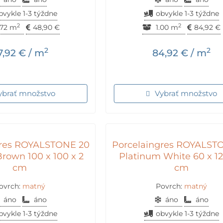
bvykle 1-3 týždne
obvykle 1-3 týždne
2
2
72 m
48,90
€
1.00 m
84,92
€
2
2
7,92
€
/ m
84,92
€
/ m
ybrať množstvo
Vybrať množstvo
gres ROYALSTONE 20
Porcelaingres ROYALST
Brown 100 x 100 x 2
Platinum White 60 x 12
cm
cm
ovrch:
matný
Povrch:
matný
áno
áno
áno
áno
bvykle 1-3 týždne
obvykle 1-3 týždne