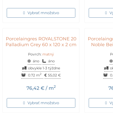
Vybrať množstvo
V
Porcelaingres ROYALSTONE 20
Porcelain
Palladium Grey 60 x 120 x 2 cm
Noble Bei
Povrch:
matný
P
áno
áno
obvykle 1-3 týždne
o
2
0.72 m
55,02
€
0
2
76,42
€
/ m
7
Vybrať množstvo
V