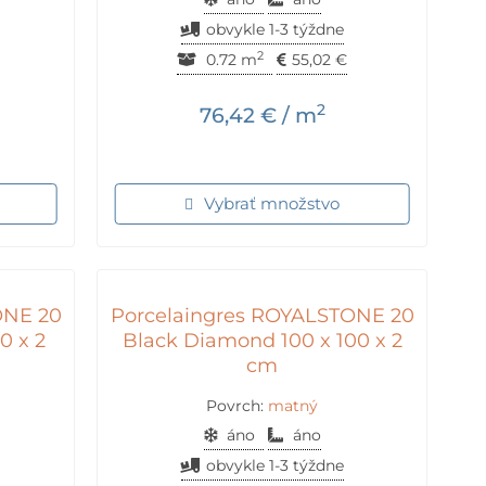
obvykle 1-3 týždne
2
0.72 m
55,02
€
2
76,42
€
/ m
Vybrať množstvo
ONE 20
Porcelaingres ROYALSTONE 20
0 x 2
Black Diamond 100 x 100 x 2
cm
Povrch:
matný
áno
áno
obvykle 1-3 týždne