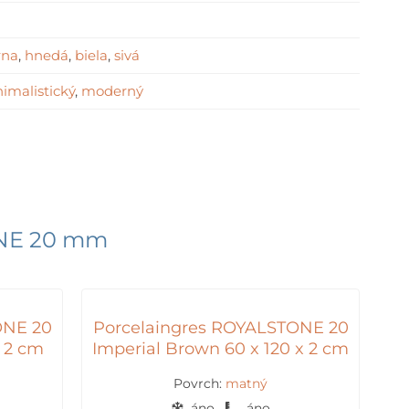
rna
,
hnedá
,
biela
,
sivá
imalistický
,
moderný
ONE 20 mm
ONE 20
Porcelaingres ROYALSTONE 20
x 2 cm
Imperial Brown 60 x 120 x 2 cm
Povrch:
matný
áno
áno