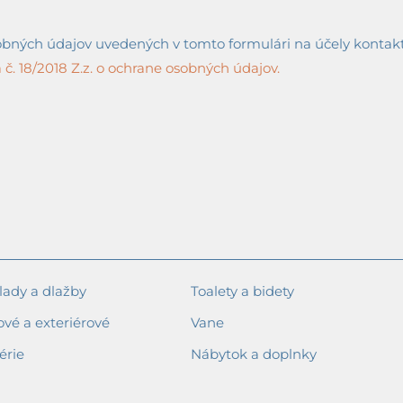
ných údajov uvedených v tomto formulári na účely kontaktov
č. 18/2018 Z.z. o ochrane osobných údajov.
ady a dlažby
Toalety a bidety
ové a exteriérové
Vane
érie
Nábytok a doplnky