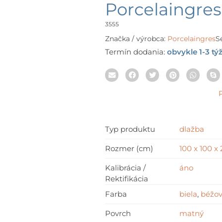
ran
Porcelaingr
48,
th
3555
84,
Značka / výrobca:
Porcelaingres
Sé
Termín dodania:
obvykle 1-3 tý
Typ produktu
dlažba
Rozmer (cm)
100 x 100 x
Kalibrácia /
áno
Rektifikácia
Farba
biela
,
béžo
Povrch
matný