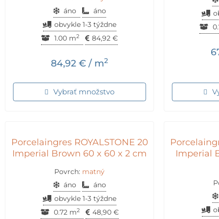
áno
áno
o
obvykle 1-3 týždne
0.
2
1.00 m
84,92
€
6
2
84,92
€
/ m
Vybrať množstvo
V
Porcelaingres ROYALSTONE 20
Porcelain
Imperial Brown 60 x 60 x 2 cm
Imperial 
Povrch:
matný
P
áno
áno
obvykle 1-3 týždne
o
2
0.72 m
48,90
€