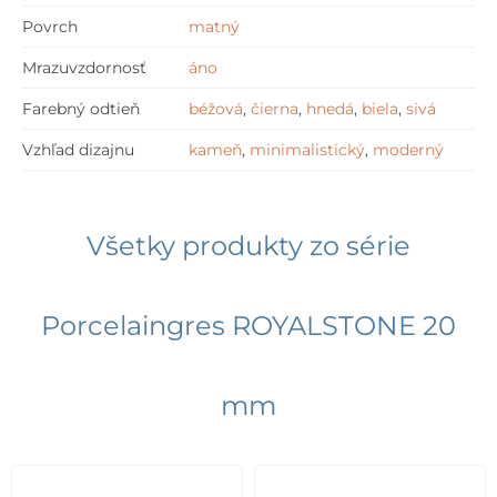
Povrch
matný
Mrazuvzdornosť
áno
Farebný odtieň
béžová
,
čierna
,
hnedá
,
biela
,
sivá
Vzhľad dizajnu
kameň
,
minimalistický
,
moderný
Všetky produkty zo série
Porcelaingres ROYALSTONE 20
mm