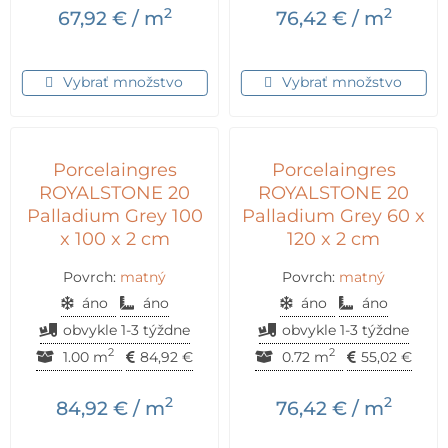
2
2
67,92
€
/ m
76,42
€
/ m
Vybrať množstvo
Vybrať množstvo
Porcelaingres
Porcelaingres
ROYALSTONE 20
ROYALSTONE 20
Palladium Grey 100
Palladium Grey 60 x
x 100 x 2 cm
120 x 2 cm
Povrch:
matný
Povrch:
matný
áno
áno
áno
áno
obvykle 1-3 týždne
obvykle 1-3 týždne
2
2
1.00 m
84,92
€
0.72 m
55,02
€
2
2
84,92
€
/ m
76,42
€
/ m