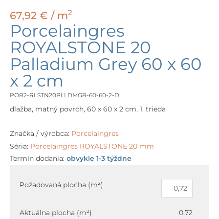
2
67,92
€
/ m
Porcelaingres
ROYALSTONE 20
Palladium Grey 60 x 60
x 2 cm
POR2-RLSTN20PLLDMGR-60-60-2-D
dlažba, matný povrch, 60 x 60 x 2 cm, 1. trieda
Značka / výrobca:
Porcelaingres
Séria:
Porcelaingres ROYALSTONE 20 mm
Termín dodania:
obvykle 1-3 týždne
množstvo
Porcelaingres
Požadovaná plocha (m²)
ROYALSTONE
20
Aktuálna plocha (m²)
0,72
Palladium