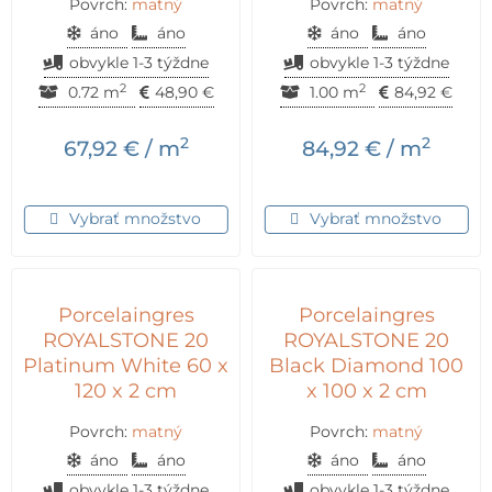
Povrch:
matný
Povrch:
matný
áno
áno
áno
áno
obvykle 1-3 týždne
obvykle 1-3 týždne
2
2
0.72 m
48,90
€
1.00 m
84,92
€
2
2
67,92
€
/ m
84,92
€
/ m
Vybrať množstvo
Vybrať množstvo
Porcelaingres
Porcelaingres
ROYALSTONE 20
ROYALSTONE 20
Platinum White 60 x
Black Diamond 100
120 x 2 cm
x 100 x 2 cm
Povrch:
matný
Povrch:
matný
áno
áno
áno
áno
obvykle 1-3 týždne
obvykle 1-3 týždne