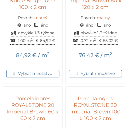
Noble Beige 100 x
Imperial Brown 60 x
100 x 2 cm
120 x 2 cm
Povrch:
matný
Povrch:
matný
áno
áno
áno
áno
obvykle 1-3 týždne
obvykle 1-3 týždne
2
2
1.00 m
84,92
€
0.72 m
55,02
€
2
2
84,92
€
/ m
76,42
€
/ m
Vybrať množstvo
Vybrať množstvo
Porcelaingres
Porcelaingres
ROYALSTONE 20
ROYALSTONE 20
Imperial Brown 60 x
Imperial Brown 100
60 x 2 cm
x 100 x 2 cm