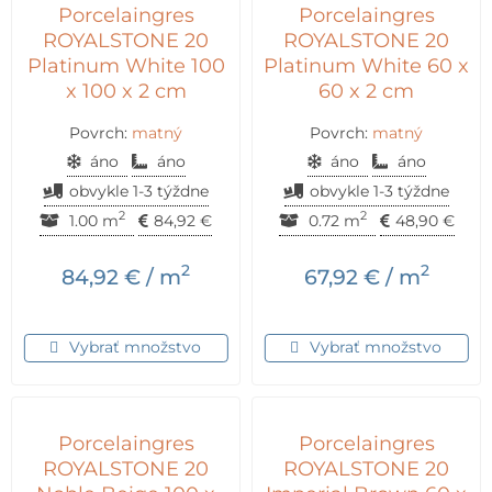
Porcelaingres
Porcelaingres
ROYALSTONE 20
ROYALSTONE 20
Platinum White 100
Platinum White 60 x
x 100 x 2 cm
60 x 2 cm
Povrch:
matný
Povrch:
matný
áno
áno
áno
áno
obvykle 1-3 týždne
obvykle 1-3 týždne
2
2
1.00 m
84,92
€
0.72 m
48,90
€
2
2
84,92
€
/ m
67,92
€
/ m
Vybrať množstvo
Vybrať množstvo
Porcelaingres
Porcelaingres
ROYALSTONE 20
ROYALSTONE 20