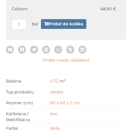
Grey
Celkom
48,90 €
60
x
bal
Pridať do košíka
60
x
2
cm
Pridať medzi obľúbené
2
Balenie
0.72
m
Typ produktu
dlažba
Rozmer (cm)
60 x 60 x 2 cm
Kalibrácia /
áno
Rektifikácia
Farba
šedá