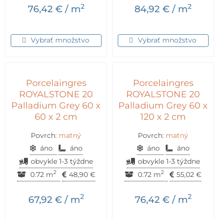
2
2
76,42
€
/ m
84,92
€
/ m
Vybrať množstvo
Vybrať množstvo
Porcelaingres
Porcelaingres
ROYALSTONE 20
ROYALSTONE 20
Palladium Grey 60 x
Palladium Grey 60 x
60 x 2 cm
120 x 2 cm
Povrch:
matný
Povrch:
matný
áno
áno
áno
áno
obvykle 1-3 týždne
obvykle 1-3 týždne
2
2
0.72 m
48,90
€
0.72 m
55,02
€
2
2
67,92
€
/ m
76,42
€
/ m