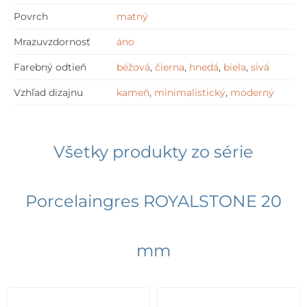
Povrch
matný
Mrazuvzdornosť
áno
Farebný odtieň
béžová
,
čierna
,
hnedá
,
biela
,
sivá
Vzhľad dizajnu
kameň
,
minimalistický
,
moderný
Všetky produkty zo série
Porcelaingres ROYALSTONE 20
mm