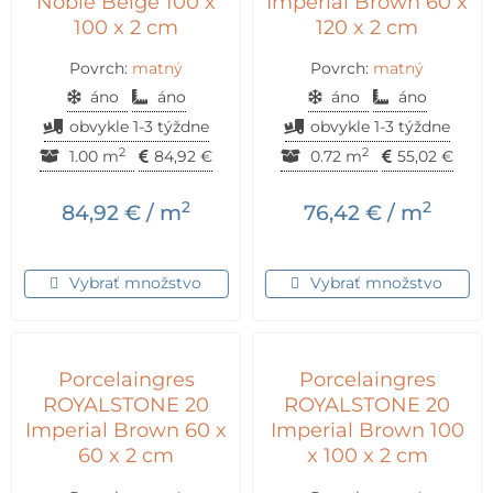
Noble Beige 100 x
Imperial Brown 60 x
100 x 2 cm
120 x 2 cm
Povrch:
matný
Povrch:
matný
áno
áno
áno
áno
obvykle 1-3 týždne
obvykle 1-3 týždne
2
2
1.00 m
84,92
€
0.72 m
55,02
€
2
2
84,92
€
/ m
76,42
€
/ m
Vybrať množstvo
Vybrať množstvo
Porcelaingres
Porcelaingres
ROYALSTONE 20
ROYALSTONE 20
Imperial Brown 60 x
Imperial Brown 100
60 x 2 cm
x 100 x 2 cm