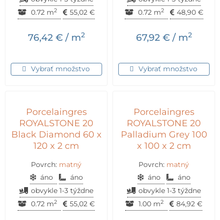
2
2
0.72 m
55,02
€
0.72 m
48,90
€
2
2
76,42
€
/ m
67,92
€
/ m
Vybrať množstvo
Vybrať množstvo
Porcelaingres
Porcelaingres
ROYALSTONE 20
ROYALSTONE 20
Black Diamond 60 x
Palladium Grey 100
120 x 2 cm
x 100 x 2 cm
Povrch:
matný
Povrch:
matný
áno
áno
áno
áno
obvykle 1-3 týždne
obvykle 1-3 týždne
2
2
0.72 m
55,02
€
1.00 m
84,92
€