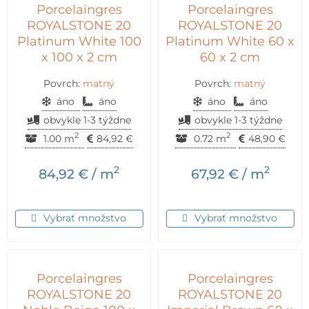
Porcelaingres
Porcelaingres
ROYALSTONE 20
ROYALSTONE 20
Platinum White 100
Platinum White 60 x
x 100 x 2 cm
60 x 2 cm
Povrch:
matný
Povrch:
matný
áno
áno
áno
áno
obvykle 1-3 týždne
obvykle 1-3 týždne
2
2
1.00 m
84,92
€
0.72 m
48,90
€
2
2
84,92
€
/ m
67,92
€
/ m
Vybrať množstvo
Vybrať množstvo
Porcelaingres
Porcelaingres
ROYALSTONE 20
ROYALSTONE 20