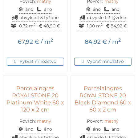
Povrch:
matný
Povrch:
matný
áno
áno
áno
áno
obvykle 1-3 týždne
obvykle 1-3 týždne
2
2
0.72 m
48,90
€
1.00 m
84,92
€
2
2
67,92
€
/ m
84,92
€
/ m
Vybrať množstvo
Vybrať množstvo
Porcelaingres
Porcelaingres
ROYALSTONE 20
ROYALSTONE 20
Platinum White 60 x
Black Diamond 60 x
120 x 2 cm
60 x 2 cm
Povrch:
matný
Povrch:
matný
áno
áno
áno
áno
obvykle 1-3 týždne
obvykle 1-3 týždne