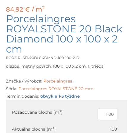
2
84,92
€
/ m
Porcelaingres
ROYALSTONE 20 Black
Diamond 100 x 100 x 2
cm
POR2-RLSTN20BLCKDMND-100-100-2-D
dlažba, matný povrch, 100 x 100 x 2 cm, 1. trieda
Značka / výrobca:
Porcelaingres
Séria:
Porcelaingres ROYALSTONE 20 mm
Termín dodania:
obvykle 1-3 týždne
množstvo
Porcelaingres
Požadovaná plocha (m²)
ROYALSTONE
20
Aktuálna plocha (m²)
1,00
Black