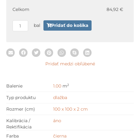
Diamond
Celkom
84,92 €
100
x
bal
Pridať do košíka
100
x
2
cm
Pridať medzi obľúbené
2
Balenie
1.00
m
Typ produktu
dlažba
Rozmer (cm)
100 x 100 x 2 cm
Kalibrácia /
áno
Rektifikácia
Farba
čierna