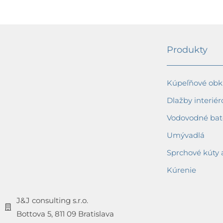
Produkty
Kúpeľňové obkl
Dlažby interiér
Vodovodné bat
Umývadlá
Sprchové kúty 
Kúrenie
J&J consulting s.r.o.
Bottova 5, 811 09 Bratislava