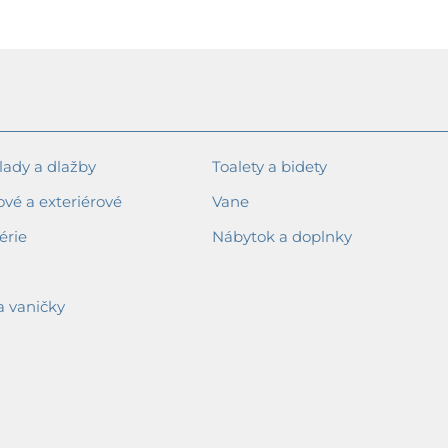
ady a dlažby
Toalety a bidety
ové a exteriérové
Vane
érie
Nábytok a doplnky
a vaničky