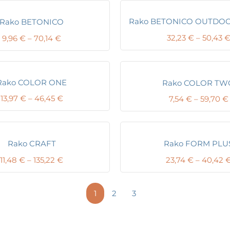
Rako BETONICO OUTDO
Rako BETONICO
Price
32,23
€
–
50,43
9,96
€
–
70,14
€
range:
9,96 €
through
70,14 €
Rako COLOR ONE
Rako COLOR TW
Price
13,97
€
–
46,45
€
7,54
€
–
59,70
€
range:
13,97 €
through
46,45 €
Rako CRAFT
Rako FORM PLU
Price
11,48
€
–
135,22
€
23,74
€
–
40,42
range:
11,48 €
through
1
2
3
135,22 €