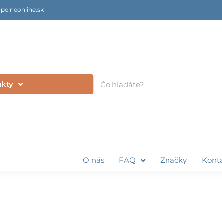
pelneonline.sk
Vyhľadať
ukty
O nás
FAQ
Značky
Kont