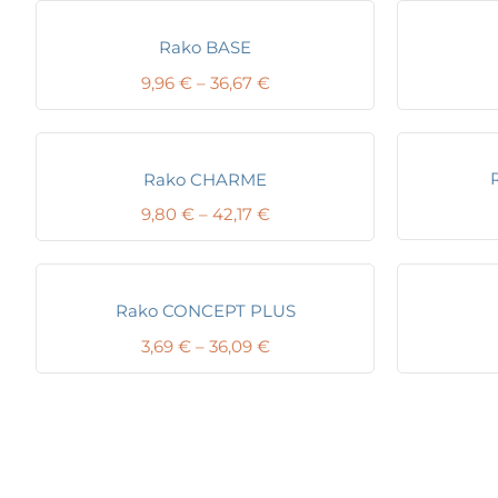
Rako BASE
Price
9,96
€
–
36,67
€
range:
9,96 €
through
36,67 €
Rako CHARME
Price
9,80
€
–
42,17
€
range:
9,80 €
through
42,17 €
Rako CONCEPT PLUS
Price
3,69
€
–
36,09
€
range:
3,69 €
through
36,09 €