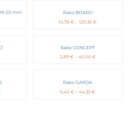
OR 20 mm
Rako BOARD
Price
€
Price
14,78
€
–
120,36
€
range:
range:
32,23 €
14,78 €
through
through
50,43 €
120,36 €
O
Rako CONCEPT
Price
Price
2,89
€
–
40,00
€
range:
range:
7,54 €
2,89 €
through
through
59,70 €
40,00 €
S
Rako GARDA
Price
Price
€
6,40
€
–
44,35
€
range:
range:
23,74 €
6,40 €
through
through
40,42 €
44,35 €