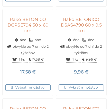
Rako BETONICO
Rako BETONICO
DCPSE794 30 x 60
DSAS4790 60 x 9.5
cm
cm
áno
áno
áno
áno
obvykle od 7 dní do 2
obvykle od 7 dní do 2
týždňov
týždňov
1 ks
17,58
€
1 ks
9,96
€
17,58
€
9,96
€
Vybrať množstvo
Vybrať množstvo
Rako BETONICO
Rako BETONICO