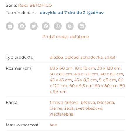
Séria:
Rako BETONICO
Termín dodania:
obvykle od 7 dní do 2 týždňov
Pridať medzi obľúbené
Typ produktu
dlažba
,
obklad
,
schodovka
,
sokel
Rozmer (cm)
60 x 60 cm
,
10 x 10 cm
,
30 x 120 cm
,
30 x 60 cm
,
40 x 120 cm
,
40 x 80 cm
,
45 x 45 cm
,
45 x 8,5 cm
,
5 x 5 cm
,
60
x 120 cm
,
60 x 9.5 cm
,
80 x 80 cm
,
80
x 9,5 cm
Farba
tmavo béžová
,
béžová
,
bílošedá
,
čierna
,
šedá
,
svetlobéžová
,
viacfarebná
Mrazuvzdornosť
áno