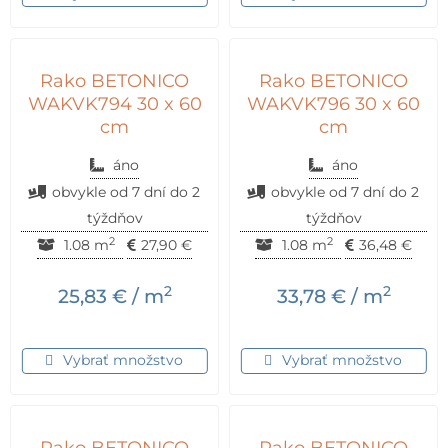
Rako BETONICO
Rako BETONICO
WAKVK794 30 x 60
WAKVK796 30 x 60
cm
cm
áno
áno
obvykle od 7 dní do 2
obvykle od 7 dní do 2
týždňov
týždňov
2
2
1.08 m
27,90
€
1.08 m
36,48
€
2
2
25,83
€
/ m
33,78
€
/ m
Vybrať množstvo
Vybrať množstvo
Rako BETONICO
Rako BETONICO