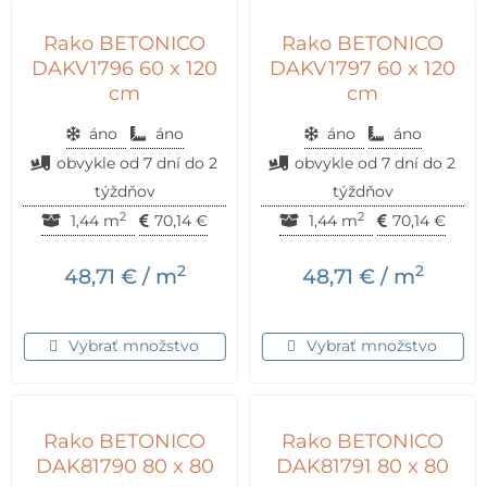
Rako BETONICO
Rako BETONICO
DAKV1796 60 x 120
DAKV1797 60 x 120
cm
cm
áno
áno
áno
áno
obvykle od 7 dní do 2
obvykle od 7 dní do 2
týždňov
týždňov
2
2
1,44 m
70,14
€
1,44 m
70,14
€
2
2
48,71
€
/ m
48,71
€
/ m
Vybrať množstvo
Vybrať množstvo
Rako BETONICO
Rako BETONICO
DAK81790 80 x 80
DAK81791 80 x 80