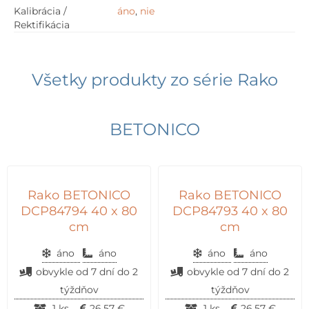
Kalibrácia /
áno
,
nie
Rektifikácia
Všetky produkty zo série
Rako
BETONICO
Rako BETONICO
Rako BETONICO
DCP84794 40 x 80
DCP84793 40 x 80
cm
cm
áno
áno
áno
áno
obvykle od 7 dní do 2
obvykle od 7 dní do 2
týždňov
týždňov
1 ks
26,57
€
1 ks
26,57
€