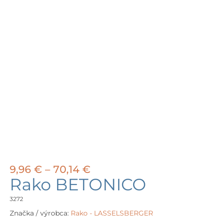
Price
9,96
€
–
70,14
€
range:
Rako BETONICO
9,96 €
through
3272
70,14 €
Značka / výrobca:
Rako - LASSELSBERGER