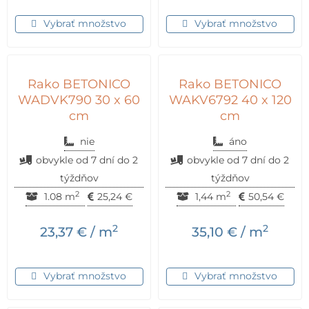
Vybrať množstvo
Vybrať množstvo
Rako BETONICO
Rako BETONICO
WADVK790 30 x 60
WAKV6792 40 x 120
cm
cm
nie
áno
obvykle od 7 dní do 2
obvykle od 7 dní do 2
týždňov
týždňov
2
2
1.08 m
25,24
€
1,44 m
50,54
€
2
2
23,37
€
/ m
35,10
€
/ m
Vybrať množstvo
Vybrať množstvo