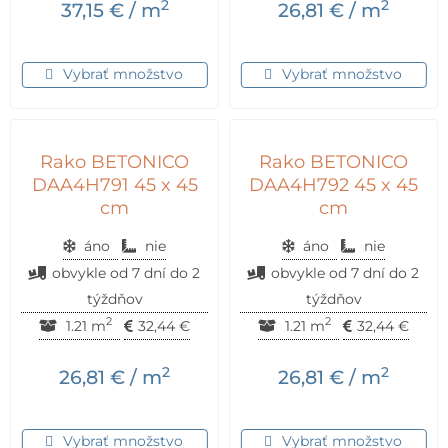
2
2
37,15
€
/ m
26,81
€
/ m
Vybrať množstvo
Vybrať množstvo
Rako BETONICO
Rako BETONICO
DAA4H791 45 x 45
DAA4H792 45 x 45
cm
cm
áno
nie
áno
nie
obvykle od 7 dní do 2
obvykle od 7 dní do 2
týždňov
týždňov
2
2
1.21 m
32,44
€
1.21 m
32,44
€
2
2
26,81
€
/ m
26,81
€
/ m
Vybrať množstvo
Vybrať množstvo