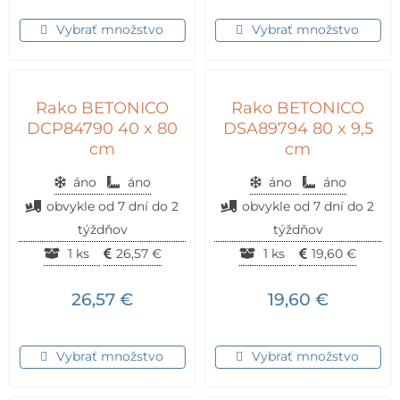
Vybrať množstvo
Vybrať množstvo
Rako BETONICO
Rako BETONICO
DCP84790 40 x 80
DSA89794 80 x 9,5
cm
cm
áno
áno
áno
áno
obvykle od 7 dní do 2
obvykle od 7 dní do 2
týždňov
týždňov
1 ks
26,57
€
1 ks
19,60
€
26,57
€
19,60
€
Vybrať množstvo
Vybrať množstvo