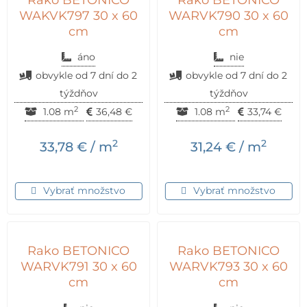
WAKVK797 30 x 60
WARVK790 30 x 60
cm
cm
áno
nie
obvykle od 7 dní do 2
obvykle od 7 dní do 2
týždňov
týždňov
2
2
1.08 m
36,48
€
1.08 m
33,74
€
2
2
33,78
€
/ m
31,24
€
/ m
Vybrať množstvo
Vybrať množstvo
Rako BETONICO
Rako BETONICO
WARVK791 30 x 60
WARVK793 30 x 60
cm
cm