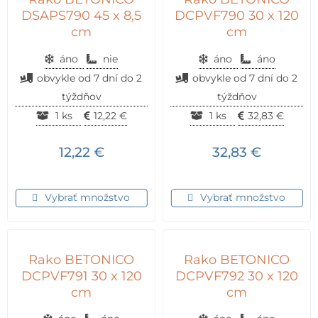
DSAPS790 45 x 8,5
DCPVF790 30 x 120
cm
cm
áno
nie
áno
áno
obvykle od 7 dní do 2
obvykle od 7 dní do 2
týždňov
týždňov
1 ks
12,22
€
1 ks
32,83
€
12,22
€
32,83
€
Vybrať množstvo
Vybrať množstvo
Rako BETONICO
Rako BETONICO
DCPVF791 30 x 120
DCPVF792 30 x 120
cm
cm