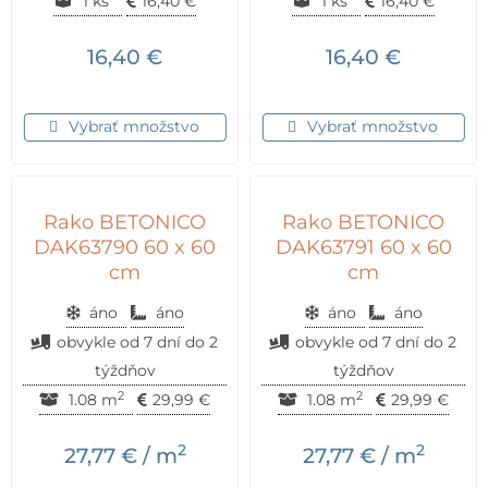
1 ks
16,40
€
1 ks
16,40
€
16,40
€
16,40
€
Vybrať množstvo
Vybrať množstvo
Rako BETONICO
Rako BETONICO
DAK63790 60 x 60
DAK63791 60 x 60
cm
cm
áno
áno
áno
áno
obvykle od 7 dní do 2
obvykle od 7 dní do 2
týždňov
týždňov
2
2
1.08 m
29,99
€
1.08 m
29,99
€
2
2
27,77
€
/ m
27,77
€
/ m