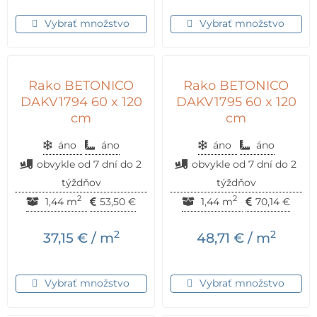
Vybrať množstvo
Vybrať množstvo
Rako BETONICO
Rako BETONICO
DAKV1794 60 x 120
DAKV1795 60 x 120
cm
cm
áno
áno
áno
áno
obvykle od 7 dní do 2
obvykle od 7 dní do 2
týždňov
týždňov
2
2
1,44 m
53,50
€
1,44 m
70,14
€
2
2
37,15
€
/ m
48,71
€
/ m
Vybrať množstvo
Vybrať množstvo