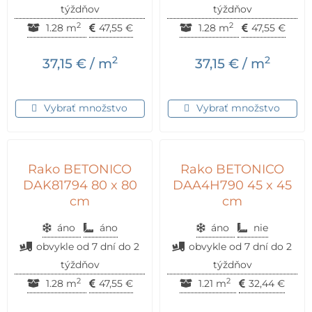
týždňov
týždňov
2
2
1.28 m
47,55
€
1.28 m
47,55
€
2
2
37,15
€
/ m
37,15
€
/ m
Vybrať množstvo
Vybrať množstvo
Rako BETONICO
Rako BETONICO
DAK81794 80 x 80
DAA4H790 45 x 45
cm
cm
áno
áno
áno
nie
obvykle od 7 dní do 2
obvykle od 7 dní do 2
týždňov
týždňov
2
2
1.28 m
47,55
€
1.21 m
32,44
€