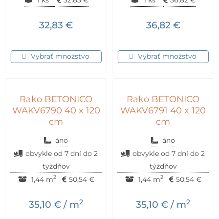
1 ks
32,83
€
1 ks
36,82
€
32,83
€
36,82
€
Vybrať množstvo
Vybrať množstvo
Rako BETONICO
Rako BETONICO
WAKV6790 40 x 120
WAKV6791 40 x 120
cm
cm
áno
áno
obvykle od 7 dní do 2
obvykle od 7 dní do 2
týždňov
týždňov
2
2
1,44 m
50,54
€
1,44 m
50,54
€
2
2
35,10
€
/ m
35,10
€
/ m