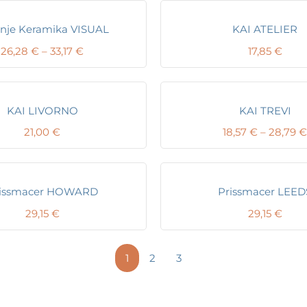
nje Keramika VISUAL
KAI ATELIER
Price
26,28
€
–
33,17
€
17,85
€
range:
26,28 €
through
33,17 €
KAI LIVORNO
KAI TREVI
21,00
€
18,57
€
–
28,79
€
issmacer HOWARD
Prissmacer LEED
29,15
€
29,15
€
1
2
3