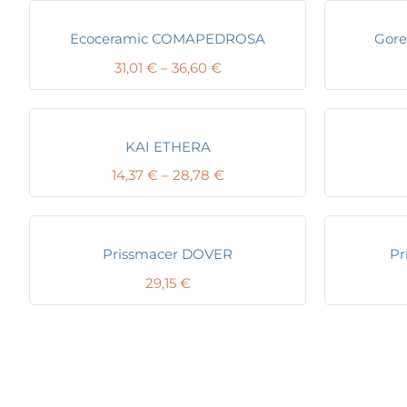
Ecoceramic COMAPEDROSA
Gore
Price
31,01
€
–
36,60
€
range:
31,01 €
through
36,60 €
KAI ETHERA
Price
14,37
€
–
28,78
€
range:
14,37 €
through
28,78 €
Prissmacer DOVER
Pr
29,15
€