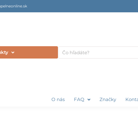
pelneonline.sk
Vyhľadať
ukty
O nás
FAQ
Značky
Kont