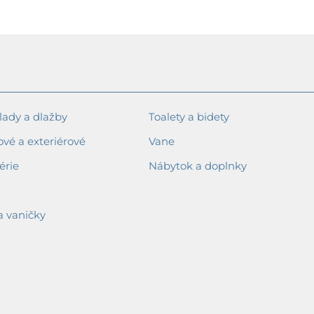
ady a dlažby
Toalety a bidety
ové a exteriérové
Vane
érie
Nábytok a doplnky
a vaničky