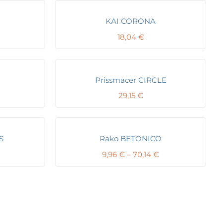
KAI CORONA
18,04
€
Prissmacer CIRCLE
Price
29,15
€
range:
18,57 €
through
28,79 €
S
Rako BETONICO
Price
9,96
€
–
70,14
€
range:
9,96 €
through
70,14 €