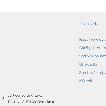
Produkty
Kúpeľňové obkl
Dlažby interiér
Vodovodné bat
Umývadlá
Sprchové kúty 
Kúrenie
J&J consulting s.r.o.
Bottova 5, 811 09 Bratislava