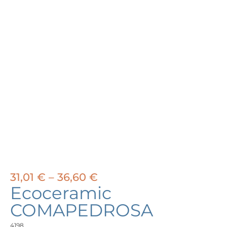
Price
31,01
€
–
36,60
€
range:
Ecoceramic
31,01 €
COMAPEDROSA
through
36,60 €
4198