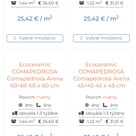
2
2
1,44 m
36,60
€
1.22 m
31,01
€
2
2
25,42
€
/ m
25,42
€
/ m
Vybrať množstvo
Vybrať množstvo
Ecoceramic
Ecoceramic
COMAPEDROSA
COMAPEDROSA
Comapedrosa Arena
Comapedrosa Arena
60×60 60 x 60 cm
45×45 45 x 45 cm
Povrch:
matný
Povrch:
matný
áno
áno
áno
áno
obvykle 1-3 týždne
obvykle 1-3 týždne
2
2
1,44 m
36,60
€
1.22 m
31,01
€
2
2