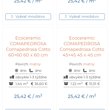
25,42
€
/ m
25,42
€
/ m
Vybrať množstvo
Vybrať množstvo
Ecoceramic
Ecoceramic
COMAPEDROSA
COMAPEDROSA
Comapedrosa Cotto
Comapedrosa Cotto
60×60 60 x 60 cm
45×45 45 x 45 cm
Povrch:
matný
Povrch:
matný
áno
áno
áno
áno
obvykle 1-3 týždne
obvykle 1-3 týždne
2
2
1,44 m
36,60
€
1.22 m
31,01
€
2
2
25,42
€
/ m
25,42
€
/ m