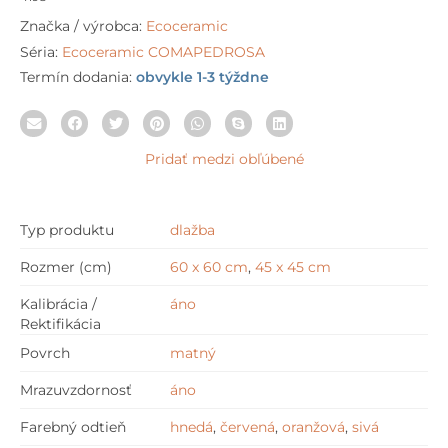
Značka / výrobca:
Ecoceramic
Séria:
Ecoceramic COMAPEDROSA
Termín dodania:
obvykle 1-3 týždne
Pridať medzi obľúbené
Typ produktu
dlažba
Rozmer (cm)
60 x 60 cm
,
45 x 45 cm
Kalibrácia /
áno
Rektifikácia
Povrch
matný
Mrazuvzdornosť
áno
Farebný odtieň
hnedá
,
červená
,
oranžová
,
sivá