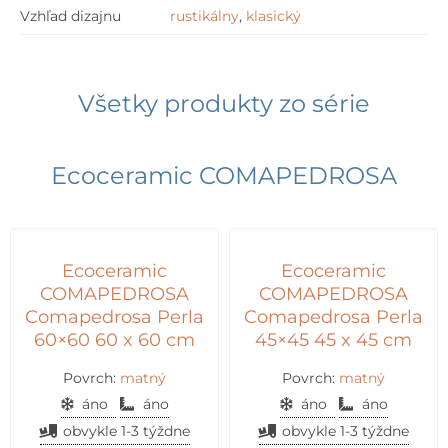
Vzhľad dizajnu
rustikálny
,
klasický
Všetky produkty zo série
Ecoceramic COMAPEDROSA
Ecoceramic
Ecoceramic
COMAPEDROSA
COMAPEDROSA
Comapedrosa Perla
Comapedrosa Perla
60×60 60 x 60 cm
45×45 45 x 45 cm
Povrch:
matný
Povrch:
matný
áno
áno
áno
áno
obvykle 1-3 týždne
obvykle 1-3 týždne