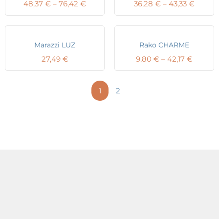
Price
Price
48,37
€
–
76,42
€
36,28
€
–
43,33
€
range:
range:
48,37 €
36,28 
through
throu
76,42 €
43,33 
Marazzi LUZ
Rako CHARME
Price
27,49
€
9,80
€
–
42,17
€
range:
9,80 €
throug
1
2
42,17 €