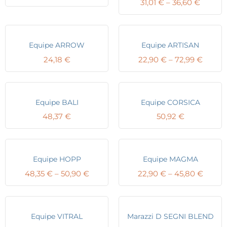
Price
31,01
€
–
36,60
€
range:
31,01 €
throug
36,60 
Equipe ARROW
Equipe ARTISAN
Price
24,18
€
22,90
€
–
72,99
€
range:
22,90 
throu
72,99 
Equipe BALI
Equipe CORSICA
48,37
€
50,92
€
Equipe HOPP
Equipe MAGMA
Price
Price
48,35
€
–
50,90
€
22,90
€
–
45,80
€
range:
range:
48,35 €
22,90 
through
throu
50,90 €
45,80
Equipe VITRAL
Marazzi D SEGNI BLEND