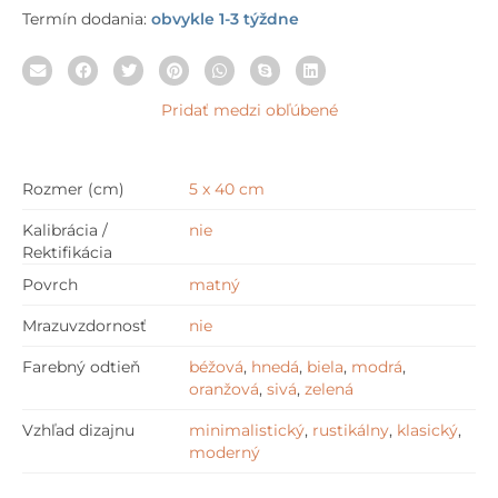
Termín dodania:
obvykle 1-3 týždne
Pridať medzi obľúbené
Rozmer (cm)
5 x 40 cm
Kalibrácia /
nie
Rektifikácia
Povrch
matný
Mrazuvzdornosť
nie
Farebný odtieň
béžová
,
hnedá
,
biela
,
modrá
,
oranžová
,
sivá
,
zelená
Vzhľad dizajnu
minimalistický
,
rustikálny
,
klasický
,
moderný