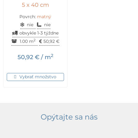
5 x 40 cm
Povrch:
matný
nie
nie
obvykle 1-3 týždne
2
1.00 m
50,92
€
2
50,92
€
/ m
Vybrať množstvo
Opýtajte sa nás