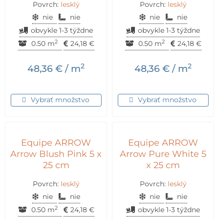
Povrch:
lesklý
Povrch:
lesklý
nie
nie
nie
nie
obvykle 1-3 týždne
obvykle 1-3 týždne
2
2
0.50 m
24,18
€
0.50 m
24,18
€
2
2
48,36
€
/ m
48,36
€
/ m
Vybrať množstvo
Vybrať množstvo
Equipe ARROW
Equipe ARROW
Arrow Blush Pink 5 x
Arrow Pure White 5
25 cm
x 25 cm
Povrch:
lesklý
Povrch:
lesklý
nie
nie
nie
nie
2
0.50 m
24,18
€
obvykle 1-3 týždne