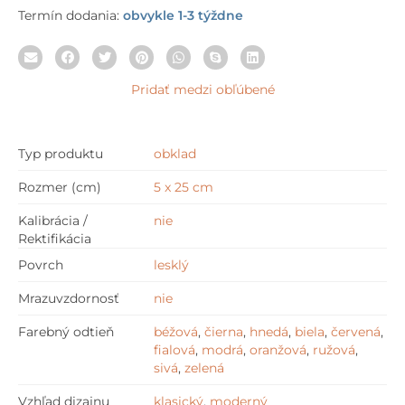
Termín dodania:
obvykle 1-3 týždne
Pridať medzi obľúbené
Typ produktu
obklad
Rozmer (cm)
5 x 25 cm
Kalibrácia /
nie
Rektifikácia
Povrch
lesklý
Mrazuvzdornosť
nie
Farebný odtieň
béžová
,
čierna
,
hnedá
,
biela
,
červená
,
fialová
,
modrá
,
oranžová
,
ružová
,
sivá
,
zelená
Vzhľad dizajnu
klasický
,
moderný