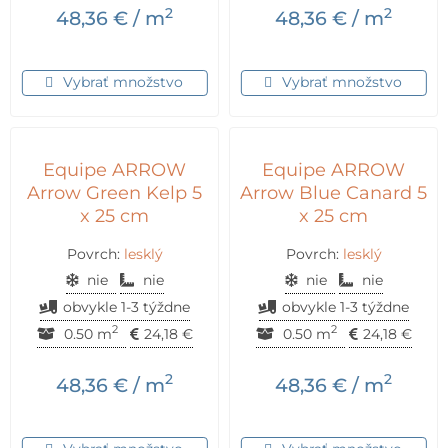
2
2
48,36
€
/ m
48,36
€
/ m
Vybrať množstvo
Vybrať množstvo
Equipe ARROW
Equipe ARROW
Arrow Green Kelp 5
Arrow Blue Canard 5
x 25 cm
x 25 cm
Povrch:
lesklý
Povrch:
lesklý
nie
nie
nie
nie
obvykle 1-3 týždne
obvykle 1-3 týždne
2
2
0.50 m
24,18
€
0.50 m
24,18
€
2
2
48,36
€
/ m
48,36
€
/ m