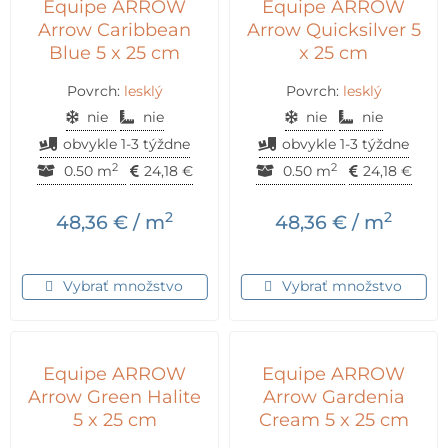
Equipe ARROW
Equipe ARROW
Arrow Caribbean
Arrow Quicksilver 5
Blue 5 x 25 cm
x 25 cm
Povrch:
lesklý
Povrch:
lesklý
nie
nie
nie
nie
obvykle 1-3 týždne
obvykle 1-3 týždne
2
2
0.50 m
24,18
€
0.50 m
24,18
€
2
2
48,36
€
/ m
48,36
€
/ m
Vybrať množstvo
Vybrať množstvo
Equipe ARROW
Equipe ARROW
Arrow Green Halite
Arrow Gardenia
5 x 25 cm
Cream 5 x 25 cm