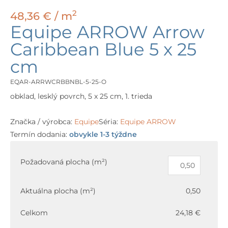
2
48,36
€
/ m
Equipe ARROW Arrow
Caribbean Blue 5 x 25
cm
EQAR-ARRWCRBBNBL-5-25-O
obklad, lesklý povrch, 5 x 25 cm, 1. trieda
Značka / výrobca:
Equipe
Séria:
Equipe ARROW
Termín dodania:
obvykle 1-3 týždne
množstvo
Equipe
Požadovaná plocha (m²)
ARROW
Arrow
Aktuálna plocha (m²)
0,50
Caribbean
Blue
Celkom
24,18 €
5