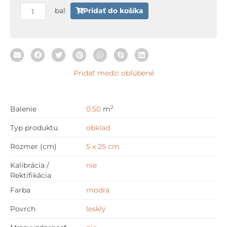
x
bal
Pridať do košíka
25
cm
Pridať medzi obľúbené
2
Balenie
0.50
m
Typ produktu
obklad
Rozmer (cm)
5 x 25 cm
Kalibrácia /
nie
Rektifikácia
Farba
modrá
Povrch
lesklý