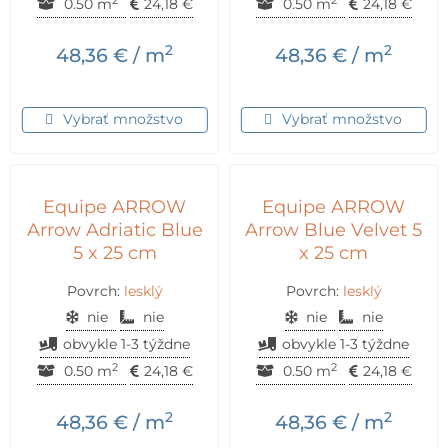
2
2
0.50 m
24,18
€
0.50 m
24,18
€
2
2
48,36
€
/ m
48,36
€
/ m
Vybrať množstvo
Vybrať množstvo
Equipe ARROW
Equipe ARROW
Arrow Adriatic Blue
Arrow Blue Velvet 5
5 x 25 cm
x 25 cm
Povrch:
lesklý
Povrch:
lesklý
nie
nie
nie
nie
obvykle 1-3 týždne
obvykle 1-3 týždne
2
2
0.50 m
24,18
€
0.50 m
24,18
€
2
2
48,36
€
/ m
48,36
€
/ m