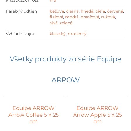
Mrazuvzdornosť
nie
Farebný odtieň
béžová
,
čierna
,
hnedá
,
biela
,
červená
,
fialová
,
modrá
,
oranžová
,
ružová
,
sivá
,
zelená
Vzhľad dizajnu
klasický
,
moderný
Všetky produkty zo série
Equipe
ARROW
Equipe ARROW
Equipe ARROW
Arrow Coffee 5 x 25
Arrow Apple 5 x 25
cm
cm