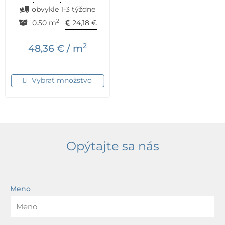
obvykle 1-3 týždne
2
0.50 m
24,18
€
2
48,36
€
/ m
Vybrať množstvo
Opýtajte sa nás
Meno