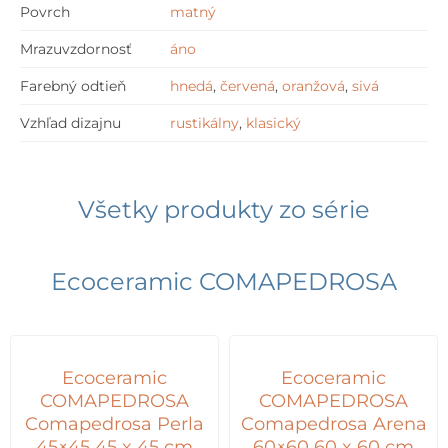
Povrch
matný
Mrazuvzdornosť
áno
Farebný odtieň
hnedá
,
červená
,
oranžová
,
sivá
Vzhľad dizajnu
rustikálny
,
klasický
Všetky produkty zo série
Ecoceramic COMAPEDROSA
Ecoceramic
Ecoceramic
COMAPEDROSA
COMAPEDROSA
Comapedrosa Perla
Comapedrosa Arena
45×45 45 x 45 cm
60×60 60 x 60 cm