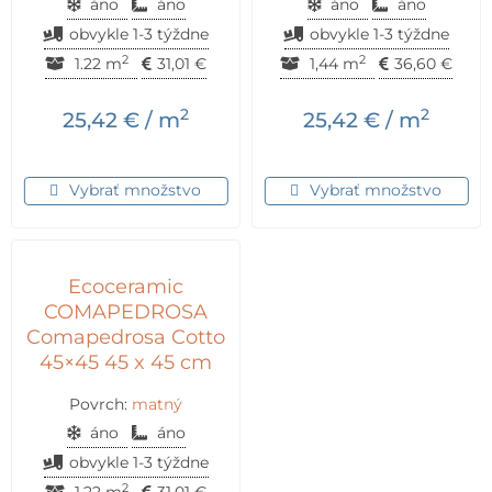
áno
áno
áno
áno
obvykle 1-3 týždne
obvykle 1-3 týždne
2
2
1.22 m
31,01
€
1,44 m
36,60
€
2
2
25,42
€
/ m
25,42
€
/ m
Vybrať množstvo
Vybrať množstvo
Ecoceramic
COMAPEDROSA
Comapedrosa Cotto
45×45 45 x 45 cm
Povrch:
matný
áno
áno
obvykle 1-3 týždne
2
1.22 m
31,01
€