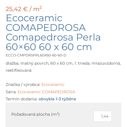
2
25,42
€
/ m
Ecoceramic
COMAPEDROSA
Comapedrosa Perla
60×60 60 x 60 cm
ECCO-CMPDRSPRL60X60-60-60-D
dlažba, matný povrch, 60 x 60 cm, 1. trieda, mrazuvzdorná,
rektifikovaná
Značka / výrobca:
Ecoceramic
Séria:
Ecoceramic COMAPEDROSA
Termín dodania:
obvykle 1-3 týždne
množstvo
Ecoceramic
Požadovaná plocha (m²)
COMAPEDROSA
Comapedrosa