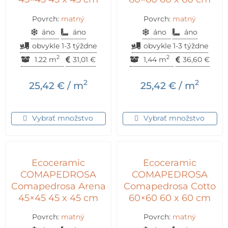
Povrch:
matný
Povrch:
matný
áno
áno
áno
áno
obvykle 1-3 týždne
obvykle 1-3 týždne
2
2
1.22 m
31,01
€
1,44 m
36,60
€
2
2
25,42
€
/ m
25,42
€
/ m
Vybrať množstvo
Vybrať množstvo
Ecoceramic
Ecoceramic
COMAPEDROSA
COMAPEDROSA
Comapedrosa Arena
Comapedrosa Cotto
45×45 45 x 45 cm
60×60 60 x 60 cm
Povrch:
matný
Povrch:
matný