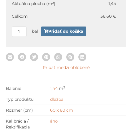
Aktuálna plocha (m²)
1,44
Perla
60x60
Celkom
36,60 €
60
x
bal
Pridať do košíka
60
cm
Pridať medzi obľúbené
2
Balenie
1,44
m
Typ produktu
dlažba
Rozmer (cm)
60 x 60 cm
Kalibrácia /
áno
Rektifikácia