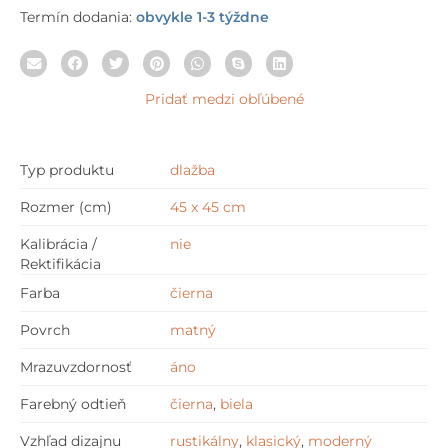
Termín dodania:
obvykle 1-3 týždne
Pridať medzi obľúbené
Typ produktu
dlažba
Rozmer (cm)
45 x 45 cm
Kalibrácia /
nie
Rektifikácia
Farba
čierna
Povrch
matný
Mrazuvzdornosť
áno
Farebný odtieň
čierna
,
biela
Vzhľad dizajnu
rustikálny
,
klasický
,
moderný