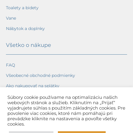
Toalety a bidety
Vane
Nábytok a doplnky
Všetko o nákupe
FAQ
Všeobecné obchodné podmienky
Ako nakupovať na splátky
Ochrana osobných údajov
Súbory cookie používame na optimalizáciu našich
webových stránok a služieb. Kliknutím na „Prijať“
Reklamačný poriadok
vyjadrujete súhlas s použitím základných cookies. Pre
povolenie viac cookies, ktoré nám pomáhajú pri
Spôsob a cena dopravy
prevádzke kliknite na nastavenia a povoľte všetky
cookies.
Dodacie lehoty