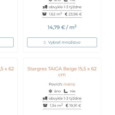
obvykle 1-3 týždne
2
1.62 m
23,96
€
2
14,79
€
/ m
Vybrať množstvo
5 x 62
Stargres TAIGA Beige 15,5 x 62
cm
Povrch:
matný
áno
nie
obvykle 1-3 týždne
2
1.34 m
19,91
€