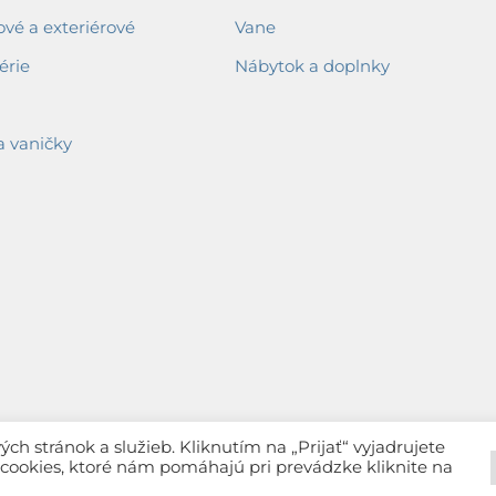
ové a exteriérové
Vane
érie
Nábytok a doplnky
a vaničky
h stránok a služieb. Kliknutím na „Prijať“ vyjadrujete
c cookies, ktoré nám pomáhajú pri prevádzke kliknite na