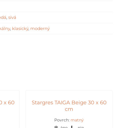
edá
,
sivá
kálny
,
klasický
,
moderný
0 x 60
Stargres TAIGA Beige 30 x 60
cm
Povrch:
matný
áno
nie