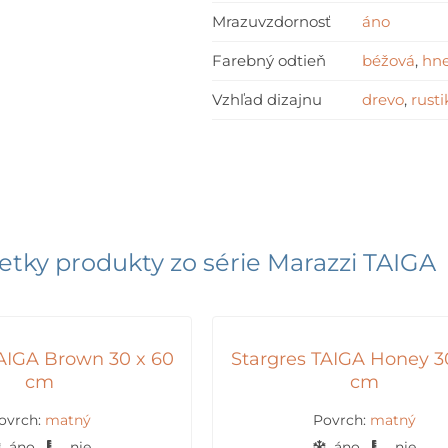
Mrazuvzdornosť
áno
Farebný odtieň
béžová
,
hn
Vzhľad dizajnu
drevo
,
rusti
etky produkty zo série
Marazzi TAIGA
TAIGA Brown 30 x 60
Stargres TAIGA Honey 3
cm
cm
ovrch:
matný
Povrch:
matný
áno
nie
áno
nie