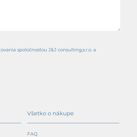
ania spoločnosťou J&J consulting,s.r.o. a
Všetko o nákupe
FAQ