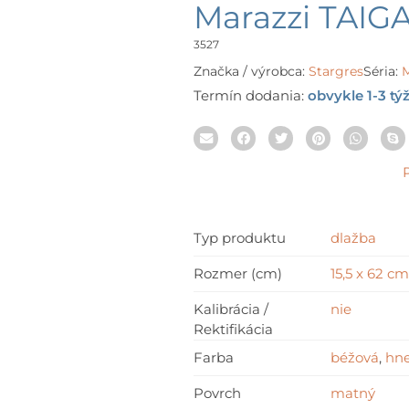
rang
Marazzi TAIG
19,91
thr
3527
23,9
Značka / výrobca:
Stargres
Séria:
M
Termín dodania:
obvykle 1-3 tý
Typ produktu
dlažba
Rozmer (cm)
15,5 x 62 cm
Kalibrácia /
nie
Rektifikácia
Farba
béžová
,
hn
Povrch
matný