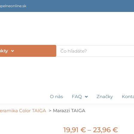
pelneonline.sk
Vyhľadať
ukty
O nás
FAQ
Značky
Kont
eramika Color TAIGA
Marazzi TAIGA
Pric
19,91
€
–
23,96
€