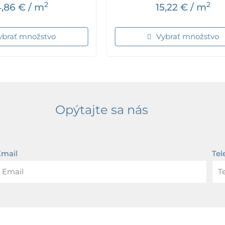
2
2
4,86
€
/ m
15,22
€
/ m
ybrať množstvo
Vybrať množstvo
Opýtajte sa nás
Email
Tel