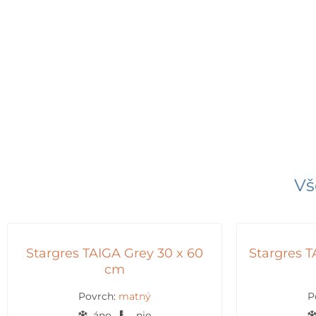
Vš
Stargres TAIGA Grey 30 x 60
Stargres 
cm
Povrch:
matný
P
áno
nie