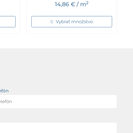
2
14,86
€
/ m
Vybrať množstvo
efón