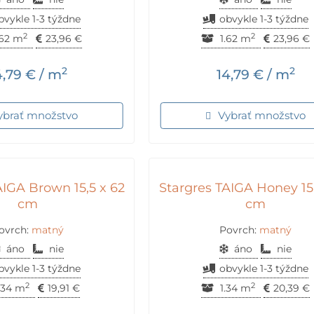
bvykle 1-3 týždne
obvykle 1-3 týždne
2
2
.62 m
23,96
€
1.62 m
23,96
€
2
2
4,79
€
/ m
14,79
€
/ m
ybrať množstvo
Vybrať množstvo
AIGA Brown 15,5 x 62
Stargres TAIGA Honey 15,
cm
cm
ovrch:
matný
Povrch:
matný
áno
nie
áno
nie
bvykle 1-3 týždne
obvykle 1-3 týždne
2
2
.34 m
19,91
€
1.34 m
20,39
€