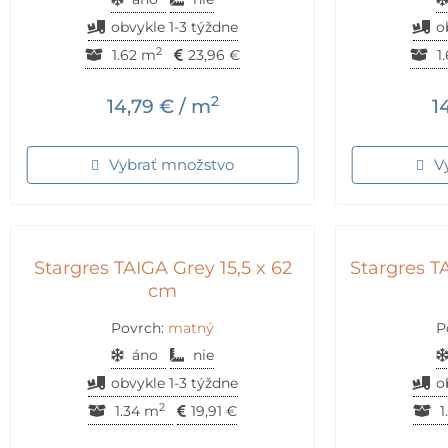
obvykle 1-3 týždne
o
2
1.62 m
23,96
€
1
2
14,79
€
/ m
1
Vybrať množstvo
V
Stargres TAIGA Grey 15,5 x 62
Stargres T
cm
Povrch:
matný
P
áno
nie
obvykle 1-3 týždne
o
2
1.34 m
19,91
€
1