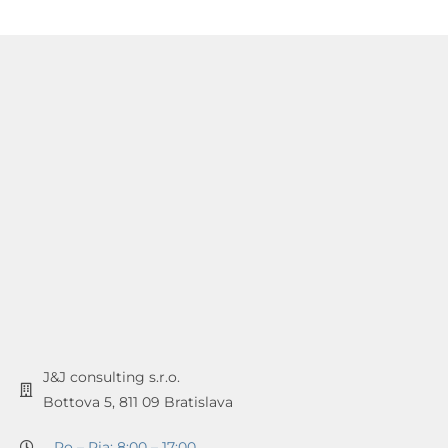
J&J consulting s.r.o.
Bottova 5, 811 09 Bratislava
Po – Pia: 8:00 – 17:00