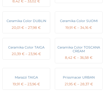
Price
8,42
€
–
33,02
€
range:
range:
20,39 
8,42 €
throu
through
24,99 
33,02 €
Ceramika Color DUBLIN
Ceramika Color SUOMI
Price
Price
20,01
€
–
27,98
€
19,91
€
–
34,16
€
range:
range:
20,01 €
19,91 €
through
throug
27,98 €
34,16 €
Ceramika Color TAIGA
Ceramika Color TOSCANA
CREAM
Price
20,39
€
–
23,96
€
Price
8,42
€
–
36,58
€
range:
range:
20,39 €
8,42 €
through
throug
23,96 €
36,58 €
Marazzi TAIGA
Prissmacer URBAN
Price
Price
19,91
€
–
23,96
€
21,95
€
–
28,37
€
range:
range:
19,91 €
21,95 €
through
throug
23,96 €
28,37 