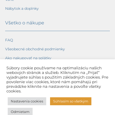
Nábytok a doplnky
Všetko o nákupe
FAQ
Všeobecné obchodné podmienky
Ako nakupovať na splátky
Ochrana osobných údajov
Súbory cookie používame na optimalizáciu našich
webových stránok a služieb. Kliknutím na „Prijať“
Reklamačný poriadok
vyjadrujete súhlas s použitím základných cookies. Pre
povolenie viac cookies, ktoré nám pomáhajú pri
Spôsob a cena dopravy
prevádzke kliknite na nastavenia a povoľte všetky
cookies.
Dodacie lehoty
Nastavenia cookies
Súhlasím so všetkým
Spôsob platby
Odmietam
Záruka na tovar