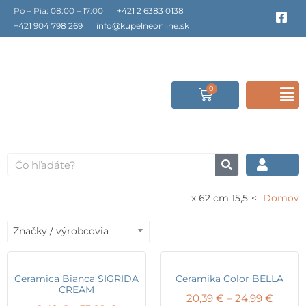
Preskočiť
Po – Pia: 08:00 – 17:00
+421 2 6383 0138
F
a
na
+421 904 798 269
info@kupelneonline.sk
c
obsah
e
b
o
o
0
Cart
F
k
-
s
M
q
u
a
Vyhľadať
r
e
15,5 x 62 cm
Domov
Značky / výrobcovia
Ceramica Bianca SIGRIDA
Ceramika Color BELLA
CREAM
Price
20,39
€
–
24,99
€