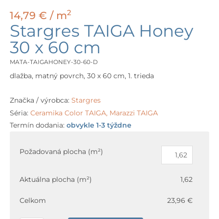
2
14,79
€
/ m
Stargres TAIGA Honey
30 x 60 cm
MATA-TAIGAHONEY-30-60-D
dlažba, matný povrch, 30 x 60 cm, 1. trieda
Značka / výrobca:
Stargres
Séria:
Ceramika Color TAIGA
,
Marazzi TAIGA
Termín dodania:
obvykle 1-3 týždne
množstvo
Stargres
Požadovaná plocha (m²)
TAIGA
Honey
Aktuálna plocha (m²)
1,62
30
x
Celkom
23,96 €
60