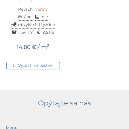
Povrch:
matný
áno
nie
obvykle 1-3 týždne
2
1.34 m
19,91
€
2
14,86
€
/ m
Vybrať množstvo
Opýtajte sa nás
Meno