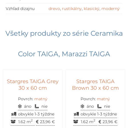
Vzhľad dizajnu
drevo
,
rustikálny
,
klasický
,
moderný
Všetky produkty zo série
Ceramika
Color TAIGA
,
Marazzi TAIGA
Stargres TAIGA Grey
Stargres TAIGA
30 x 60 cm
Brown 30 x 60 cm
Povrch:
matný
Povrch:
matný
áno
nie
áno
nie
obvykle 1-3 týždne
obvykle 1-3 týždne
2
2
1.62 m
23,96
€
1.62 m
23,96
€