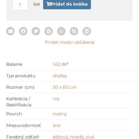
cm
bal
Pridať do košíka
Pridať medzi obľúbené
2
Balenie
1.62
m
Typ produktu
dlažba
Rozmer (cm)
30 x 60 cm
Kalibrácia /
nie
Rektifikácia
Povrch
matný
Mrazuvzdornosť
áno
Farebný odtieň
béžová
,
hnedá
,
sivá