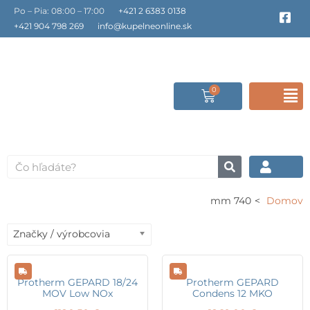
Preskočiť
Po – Pia: 08:00 – 17:00
+421 2 6383 0138
F
a
na
+421 904 798 269
info@kupelneonline.sk
c
obsah
e
b
o
o
0
Cart
F
k
-
s
M
q
u
a
Vyhľadať
r
e
740 mm
Domov
Značky / výrobcovia
Protherm GEPARD 18/24
Protherm GEPARD
MOV Low NOx
Condens 12 MKO