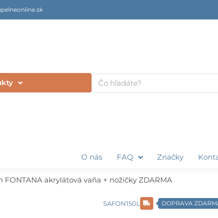
pelneonline.sk
Vyhľadať
ukty
O nás
FAQ
Značky
Kont
h FONTANA akrylátová vaňa + nožičky ZDARMA
SAFON150L
DOPRAVA ZDARM