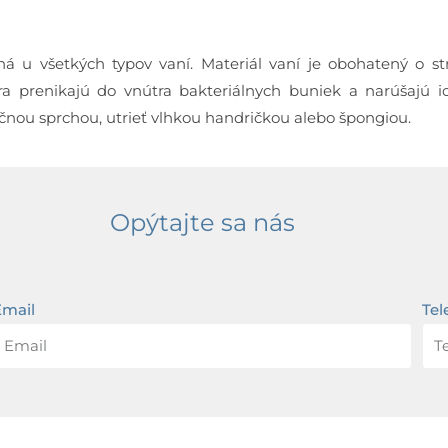
 u všetkých typov vaní. Materiál vaní je obohatený o str
a prenikajú do vnútra bakteriálnych buniek a narúšajú ic
učnou sprchou, utrieť vlhkou handričkou alebo špongiou.
Opýtajte sa nás
Email
Tel