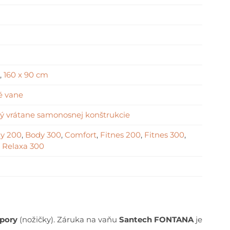
,
160 x 90 cm
é vane
ný vrátane samonosnej konštrukcie
y 200
,
Body 300
,
Comfort
,
Fitnes 200
,
Fitnes 300
,
,
Relaxa 300
pory
(nožičky). Záruka na vaňu
Santech FONTANA
je