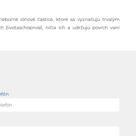
ieborné iónové častice, ktoré sa vyznačujú trvalým
h životaschopnosť, ničia ich a udržujú povrch vaní
efón