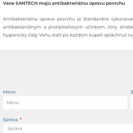
Vane SANTECH majú antibakteriálnu úpravu povrchu
Antibakteriálna úprava povrchu je štandardne vykonávaná
antibakteriálnym a protiplesňovým účinkom. Ióny striebr
hygienicky čistý. Vaňu stačí po každom kúpeli opláchnuť r
Meno
Správa