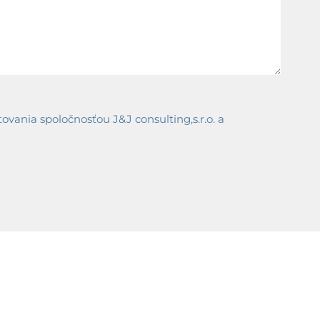
ania spoločnosťou J&J consulting,s.r.o. a