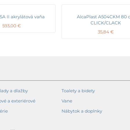
A II akrylátová vaňa
AlcaPlast A504CKM 80 
CLICK/CLACK
593,00
€
35,84
€
ady a dlažby
Toalety a bidety
ové a exteriérové
Vane
érie
Nábytok a doplnky