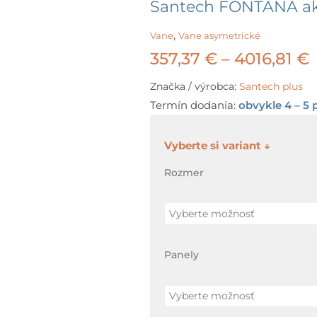
Santech FONTANA ak
,
Vane
Vane asymetrické
P
357,37
€
–
4016,81
€
Značka / výrobca:
Santech plus
Termín dodania:
obvykle 4 – 5 
3
množstvo
Santech
4
Rozmer
FONTANA
akrylátová
vaňa
+
Panely
nožičky
ZDARMA