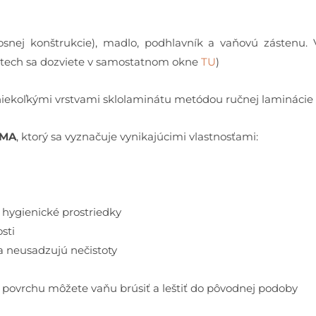
osnej konštrukcie), madlo, podhlavník a vaňovú zásten
ntech sa dozviete v samostatnom okne
TU
)
 niekoľkými vrstvami sklolaminátu metódou ručnej laminácie
MMA
, ktorý sa vyznačuje vynikajúcimi vlastnosťami:
hygienické prostriedky
sti
a neusadzujú nečistoty
a povrchu môžete vaňu brúsiť a leštiť do pôvodnej podoby