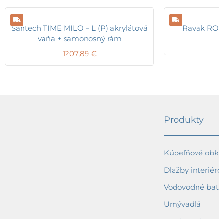
Santech TIME MILO – L (P) akrylátová
Ravak ROS
vaňa + samonosný rám
1207,89
€
Produkty
Kúpeľňové obkl
Dlažby interiér
Vodovodné bat
Umývadlá