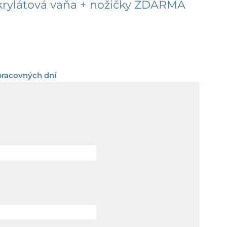
rylátová vaňa + nožičky ZDARMA
rice
range:
pracovných dní
57,37 €
through
016,81 €