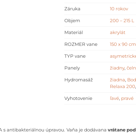
Záruka
10 rokov
Objem
200 – 215 L
Materiál
akrylát
ROZMER vane
150 x 90 cm
TYP vane
asymetrick
Panely
žiadny
,
čel
Hydromasáž
žiadna
,
Bod
Relaxa 200
Vyhotovenie
ľavé
,
pravé
A s antibakteriálnou úpravou. Vaňa je dodávana
vrátane pod