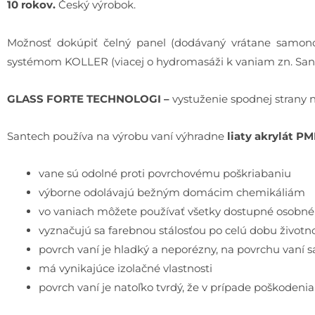
10 rokov.
Český výrobok.
Možnosť dokúpiť čelný panel (dodávaný vrátane samon
systémom KOLLER (viacej o hydromasáži k vaniam zn. Sa
GLASS FORTE TECHNOLOGI –
vystuženie spodnej strany
Santech používa na výrobu vaní výhradne
liaty akrylát P
vane sú odolné proti povrchovému poškriabaniu
výborne odolávajú bežným domácim chemikáliám
vo vaniach môžete používať všetky dostupné osobné 
vyznačujú sa farebnou stálosťou po celú dobu životno
povrch vaní je hladký a neporézny, na povrchu vaní s
má vynikajúce izolačné vlastnosti
povrch vaní je natoľko tvrdý, že v prípade poškodeni