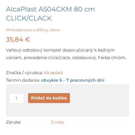
AlcaPlast A504CKM 80 cm
CLICK/CLACK
Príslušenstvo a sifóny
,
Vane
35,84
€
Vaňový odtokový komplet doporučovaný k bežným
vaniam, prevedenie click/clack, celokovový. Farba chróm.
Značka / výrobca:
Alcaplast
Termín dodania:
obvykle 5 – 7 pracovných dní
množstvo
Pridať do košíka
AlcaPlast
A504CKM
80
Záruka
2 roky
cm
CLICK/CLACK