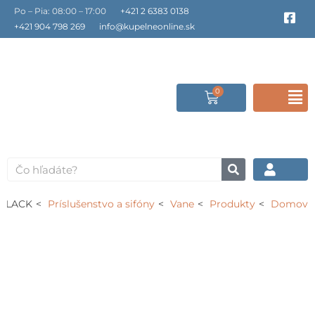
Preskočiť
Po – Pia: 08:00 – 17:00
+421 2 6383 0138
F
a
na
+421 904 798 269
info@kupelneonline.sk
c
obsah
e
b
o
o
0
Cart
F
k
-
s
M
q
u
a
Vyhľadať
r
e
/CLACK
Príslušenstvo a sifóny
Vane
Produkty
Domov