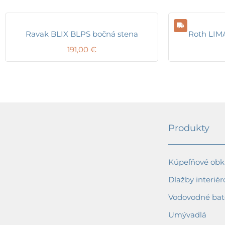
Ravak BLIX BLPS bočná stena
Roth LIM
191,00
€
Produkty
Kúpeľňové obkl
Dlažby interiér
Vodovodné bat
Umývadlá