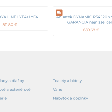
AYA LINE LYE4+LYE4
Aquatek DYNAMIC R34 120 x 
GARANCIA najnižšej ce
811,80
€
659,68
€
ady a dlažby
Toalety a bidety
ové a exteriérové
Vane
érie
Nábytok a doplnky