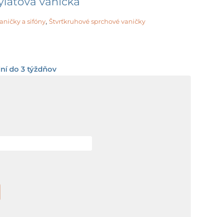
látová vanička
,
aničky a sifóny
Štvrťkruhové sprchové vaničky
rice
ange:
ní do 3 týždňov
74,00 €
hrough
90,00 €