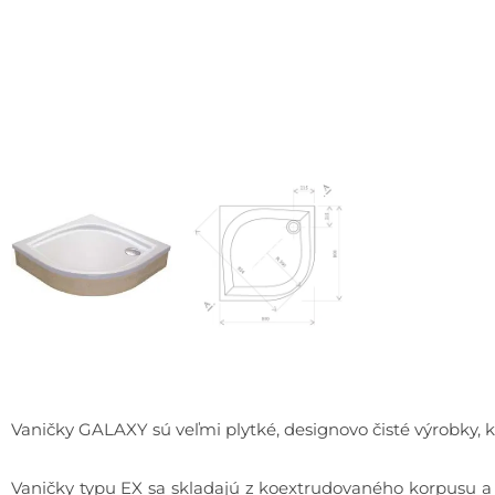
Vaničky GALAXY sú veľmi plytké, designovo čisté výrobky,
Vaničky typu EX sa skladajú z koextrudovaného korpusu a p