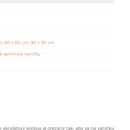
cm
,
80 x 80 cm
,
90 x 90 cm
é sprchové vaničky
 akrylátový korpus je orezaný tak, aby sa na vaničku