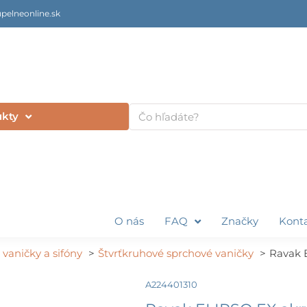
pelneonline.sk
Vyhľadať
ukty
O nás
FAQ
Značky
Kont
vaničky a sifóny
Štvrťkruhové sprchové vaničky
Ravak 
A224401310