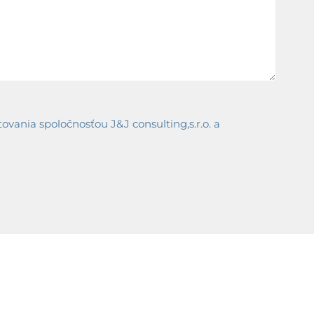
ania spoločnosťou J&J consulting,s.r.o. a