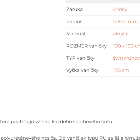
Záruka
2 roky
Rádius
R 500 mm
Materiál
akrylát
ROZMER vaničky
100 x 100 
TYP vaničky
štvrťkruhov
Výška vaničky
17,5 cm
 ktoré podtrhujú vzhľad každého sprchového kútu.
olyuretánového nosiča. Od vaničiek typu PU sa líšia tým, že