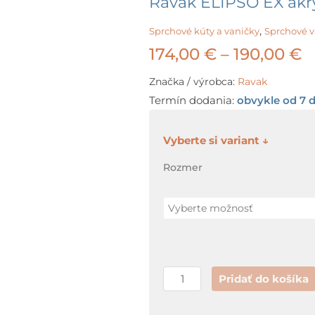
Ravak ELIPSO EX akry
,
Sprchové kúty a vaničky
Sprchové v
P
174,00
€
–
190,00
€
r
Značka / výrobca:
Ravak
Termín dodania:
obvykle od 7 d
1
t
množstvo
Ravak
1
Rozmer
ELIPSO
EX
akrylátová
vanička
Pridať do košíka