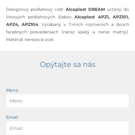
Designový podlahový rošt
Alcaplast DREAM
určený do
líniových podlahových žlabov
Alcaplast APZ1, APZ101,
APZ4, APZ104
. Vyrábaný v 7-mich rozmeroch a dvoch
farebných prevedeniach (nerez lesklý a nerez matný).
Materiál nerezová ocel.
Opýtajte sa nás
Meno
Email