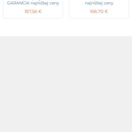
GARANCIA najnižšej ceny
najnižšej ceny
187,56
€
168,70
€