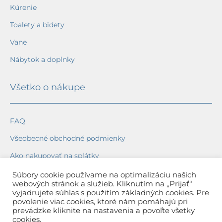
Kúrenie
Toalety a bidety
Vane
Nábytok a doplnky
Všetko o nákupe
FAQ
Všeobecné obchodné podmienky
Ako nakupovať na splátky
Ochrana osobných údajov
Súbory cookie používame na optimalizáciu našich
webových stránok a služieb. Kliknutím na „Prijať“
Reklamačný poriadok
vyjadrujete súhlas s použitím základných cookies. Pre
povolenie viac cookies, ktoré nám pomáhajú pri
Spôsob a cena dopravy
prevádzke kliknite na nastavenia a povoľte všetky
cookies.