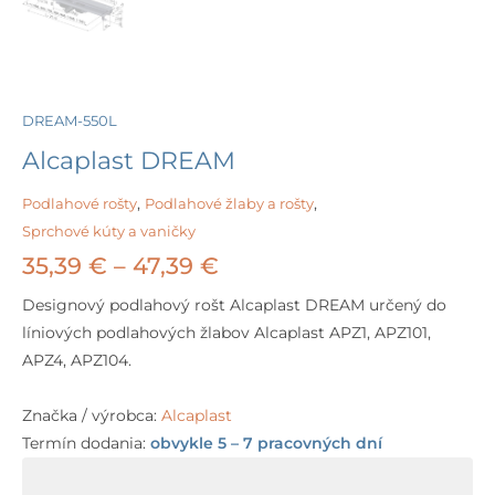
DREAM-550L
Alcaplast DREAM
Podlahové rošty
,
Podlahové žlaby a rošty
,
Sprchové kúty a vaničky
Price
35,39
€
–
47,39
€
range:
Designový podlahový rošt Alcaplast DREAM určený do
líniových podlahových žlabov Alcaplast APZ1, APZ101,
35,39 €
APZ4, APZ104.
through
Značka / výrobca:
Alcaplast
47,39 €
Termín dodania:
obvykle 5 – 7 pracovných dní