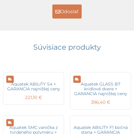
Odoslať
Súvisiace produkty
Aquatek ABILITY S4 +
Aquatek GLASS B7
GARANCIA najnižšej ceny
krídlové dvere +
GARANCIA najnižšej ceny
221,10
€
396,40
€
Aquatek SMC vanička z
Aquatek ABILITY F1 bočná
tvrdeného polyméru +
stena + GARANCIA